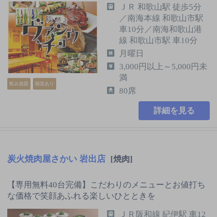
ＪＲ 和歌山駅 徒歩5分
／南海本線 和歌山市駅
車10分／南海和歌山港
線 和歌山市駅 車10分
月曜日
3,000円以上～5,000円未
満
飲み放題
個室あり
80席
詳細を見る
炭火焼肉屋さかい 岩出店
[焼肉]
【専用無料40台完備】こだわりのメニューとお値打ち
な価格で笑顔あふれる楽しいひとときを
ＪＲ阪和線 紀伊駅 車12