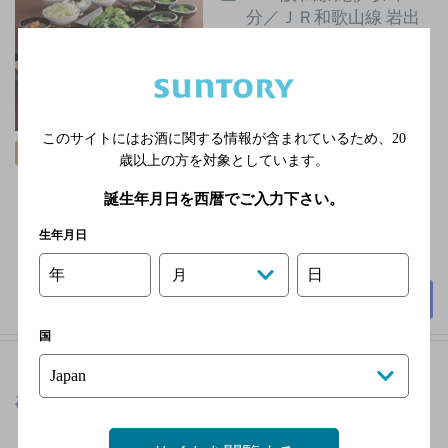
分／ＪＲ和歌山線 岩出
駅 車6分
12/31、1/1※お盆は営業
いたします。営業時間
が変更になることがあ
りますので、店舗まで
このサイトにはお酒に関する情報が含まれているため、
20
飲み放題
個室あり
お問い合わせくださ
歳以上の方を対象としています。
い。
誕生年月日を西暦でご入力下さい。
3,000円以上～5,000円未
満
生年月日
90席
年
日
月
詳細を見る
国
炭火焼肉屋 さかい 新宮店
[焼肉]