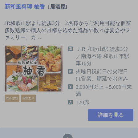
新和風料理 柚香
[居酒屋]
JR和歌山駅より徒歩3分 2名様からご利用可能な個室
多数熟練の職人の丹精を込めた逸品の数々は宴会やフ
ァミリー、カ…
ＪＲ 和歌山駅 徒歩3分
／南海本線 和歌山市駅
車10分
火曜日祝前日の火曜日
は営業、順延でお休み
3,000円以上～5,000円未
満
飲み放題
個室あり
120席
詳細を見る