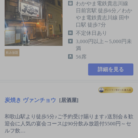
わかやま電鉄貴志川線
日前宮駅 徒歩6分／わか
やま電鉄貴志川線 田中
口駅 徒歩7分
不定休日あり
3,000円以上～5,000円未
満
飲み放題
56席
詳細を見る
炭焼き ヴァンチョウ
[居酒屋]
和歌山駅より徒歩5分♪ご予約受け賜ります♪送別会＆歓
迎会に人気の宴会コースは90分飲み放題付5500円～セ
ルフ飲…