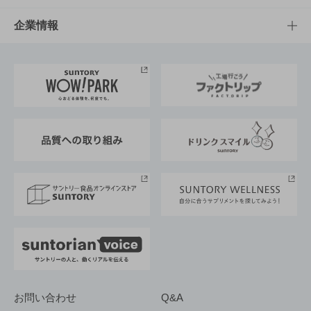
栄養成分一覧
工場見学
サントリーホール
サステナビリティTOP
企業情報
お料理・お酒レシピ
サントリー美術館
トップメッセージ
企業情報TOP
地域情報
サントリーサンバーズ大阪
サントリーが考えるサステナビリティ経営
企業概要
東京サントリーサンゴリアス
ESG情報ポータル
グループ企業一覧
サントリースポーツ
サステナビリティストーリーズ
事業所一覧
採用情報
お問い合わせ
Q&A