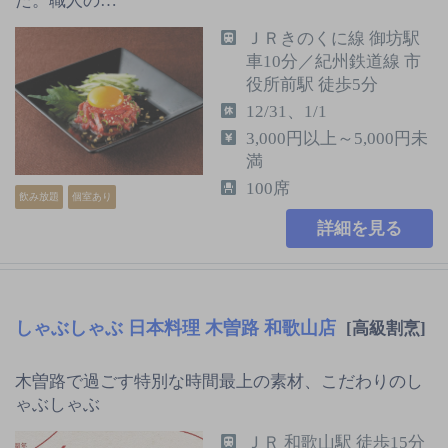
た。職人の…
ＪＲきのくに線 御坊駅
車10分／紀州鉄道線 市
役所前駅 徒歩5分
12/31、1/1
3,000円以上～5,000円未
満
100席
飲み放題
個室あり
詳細を見る
しゃぶしゃぶ 日本料理 木曽路 和歌山店
[高級割烹]
木曽路で過ごす特別な時間最上の素材、こだわりのし
ゃぶしゃぶ
ＪＲ 和歌山駅 徒歩15分