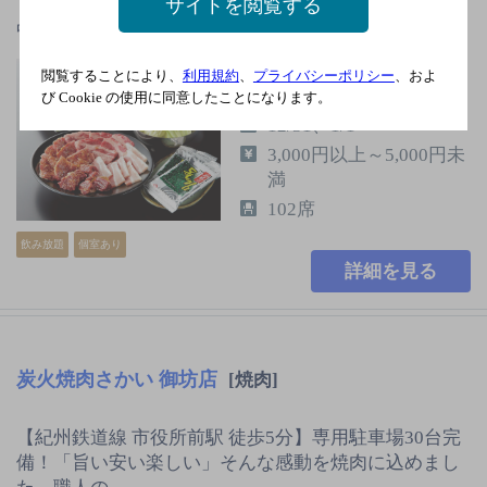
サイトを閲覧する
【無料】専用駐車場29台完備夏のご宴会ご予約受付
中！
ＪＲきのくに線 新宮駅
閲覧することにより、
利用規約
、
プライバシーポリシー
、およ
車10分
び Cookie の使用に同意したことになります。
12/31、1/1
3,000円以上～5,000円未
満
102席
飲み放題
個室あり
詳細を見る
炭火焼肉さかい 御坊店
[焼肉]
【紀州鉄道線 市役所前駅 徒歩5分】専用駐車場30台完
備！「旨い安い楽しい」そんな感動を焼肉に込めまし