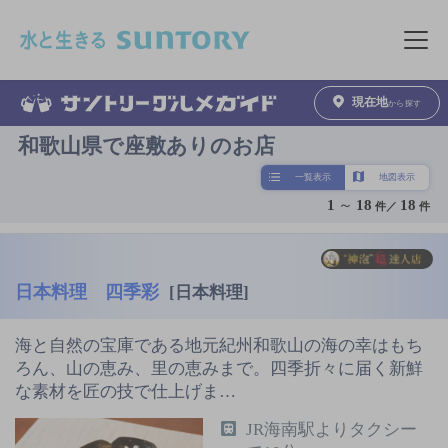
このページの本文へ移動
メニュ
現在地
から探す
和歌山県で座敷ありのお店
一覧表示
地図表示
1
～
18
18
件／
件
日本料理 四季彩
[日本料理]
海と自然の宝庫である地元紀州和歌山の海の幸はもち
ろん、山の恵み、里の恵みまで。四季折々に届く新鮮
な素材を匠の技で仕上げま…
JR海南駅よりタクシー