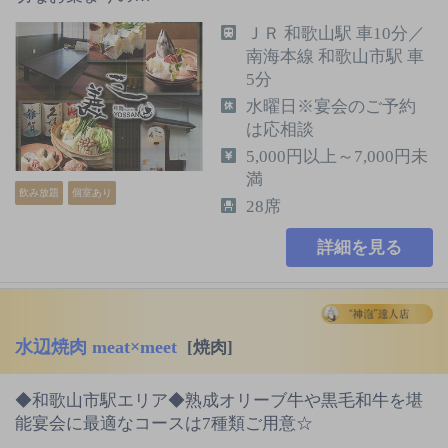
ＪＲ 和歌山駅 車10分／
南海本線 和歌山市駅 車
5分
水曜日※宴会のご予約
は応相談
5,000円以上～7,000円未
満
飲み放題
個室あり
28席
詳細を見る
水辺焼肉 meat×meet
[焼肉]
◆和歌山市駅エリア◆熟成オリーブ牛や黒毛和牛を堪
能宴会に最適なコースは7種類ご用意☆