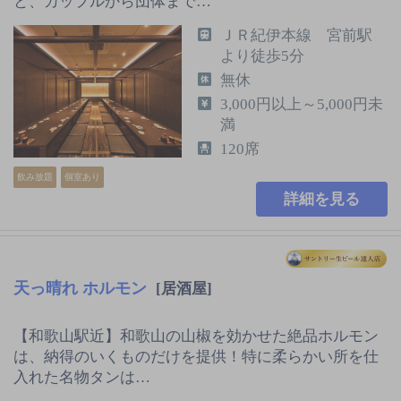
と、カップルから団体まで…
ＪＲ紀伊本線 宮前駅
より徒歩5分
無休
3,000円以上～5,000円未
満
120席
飲み放題
個室あり
詳細を見る
天っ晴れ ホルモン
[居酒屋]
【和歌山駅近】和歌山の山椒を効かせた絶品ホルモン
は、納得のいくものだけを提供！特に柔らかい所を仕
入れた名物タンは…