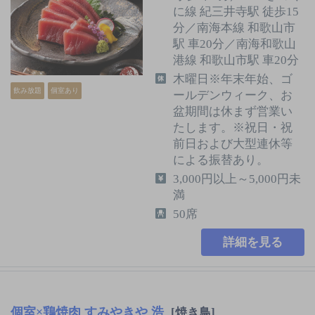
に線 紀三井寺駅 徒歩15
分／南海本線 和歌山市
駅 車20分／南海和歌山
港線 和歌山市駅 車20分
木曜日※年末年始、ゴ
飲み放題
個室あり
ールデンウィーク、お
盆期間は休まず営業い
たします。※祝日・祝
前日および大型連休等
による振替あり。
3,000円以上～5,000円未
満
50席
詳細を見る
個室×鶏焼肉 すみやきや 浩
[焼き鳥]