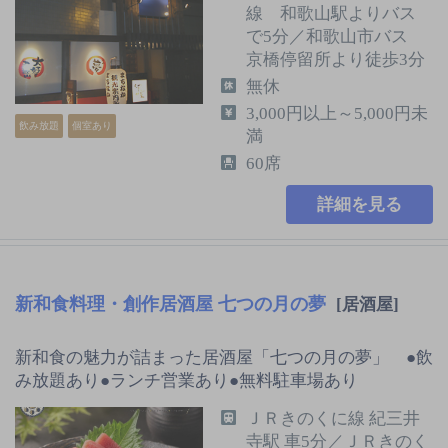
線 和歌山駅よりバス
で5分／和歌山市バス
京橋停留所より徒歩3分
無休
3,000円以上～5,000円未
飲み放題
個室あり
満
60席
詳細を見る
新和食料理・創作居酒屋 七つの月の夢
[居酒屋]
新和食の魅力が詰まった居酒屋「七つの月の夢」 ●飲
み放題あり●ランチ営業あり●無料駐車場あり
ＪＲきのくに線 紀三井
寺駅 車5分／ＪＲきのく