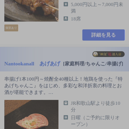
5,000円以上～7,000円未
満
18席
個室あり
詳細を見る
Nantookanall あげあげ
[家庭料理/ちゃんこ/串揚げ]
串揚げ1本100円～焼酎全40種以上！地鶏を使った『特
あげちゃんこ』をはじめ、多彩な和洋折衷の料理とお
酒が堪能できます。…
JR和歌山駅より徒歩10
分
日曜（ご予約に限りオ
ープン）