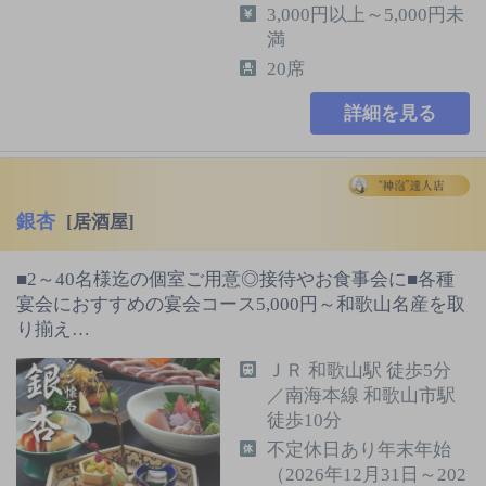
3,000円以上～5,000円未
満
20席
詳細を見る
銀杏
[居酒屋]
■2～40名様迄の個室ご用意◎接待やお食事会に■各種
宴会におすすめの宴会コース5,000円～和歌山名産を取
り揃え…
ＪＲ 和歌山駅 徒歩5分
／南海本線 和歌山市駅
徒歩10分
不定休日あり年末年始
（2026年12月31日～202