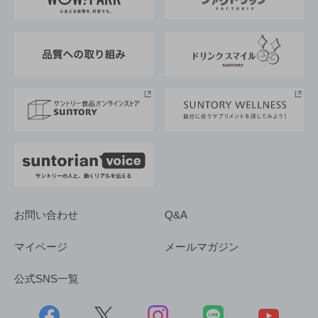
地域情報
サントリーサンバーズ大阪
サントリーが考えるサステナビリティ経営
企業概要
東京サントリーサンゴリアス
ESG情報ポータル
グループ企業一覧
サントリースポーツ
サステナビリティストーリーズ
事業所一覧
採用情報
お問い合わせ
Q&A
マイページ
メールマガジン
公式SNS一覧