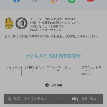
ストップ！20歳未満飲酒・飲酒運転。
妊娠中や授乳期の飲酒はやめましょう。
お酒はなによりも適量です。
のんだあとはリサイクル。
お酒に関する情報の20歳未満の方への転送および共有はご遠慮ください。
サイトマッ
ご利用にあたっ
プライバシーポリシ
ウェブアクセシビリ
プ
て
ー
ティ
ポリシー
新しいウィンドウで開く
Global
COPYRIGHT © SUNTORY HOLDINGS LIMITED.
条件で探す
ALL RIGHTS RESERVED.