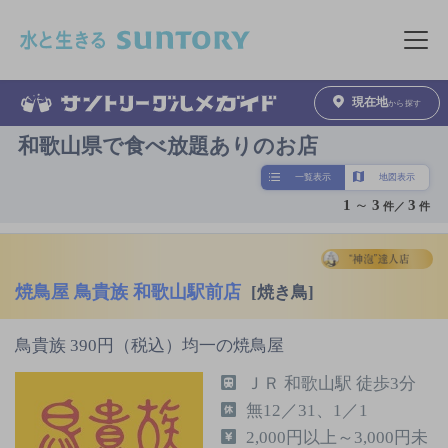
このページの本文へ移動
メニュ
現在地
から探す
和歌山県で食べ放題ありのお店
一覧表示
地図表示
1
～
3
3
件／
件
焼鳥屋 鳥貴族 和歌山駅前店
[焼き鳥]
鳥貴族 390円（税込）均一の焼鳥屋
ＪＲ 和歌山駅 徒歩3分
無12／31、1／1
2,000円以上～3,000円未