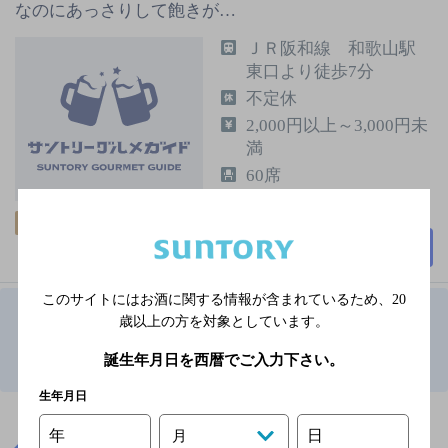
なのにあっさりして飽きが…
ＪＲ阪和線 和歌山駅
東口より徒歩7分
不定休
2,000円以上～3,000円未
満
60席
飲み放題
詳細を見る
このサイトにはお酒に関する情報が含まれているため、
20
歳以上の方を対象としています。
1
誕生年月日を西暦でご入力下さい。
和歌山県で食べ放題ありのお店TOP
生年月日
※店舗によりハイボール取り扱い銘柄が異なります。
年
日
月
和歌山県
和歌山県で食べ放題ありのお店