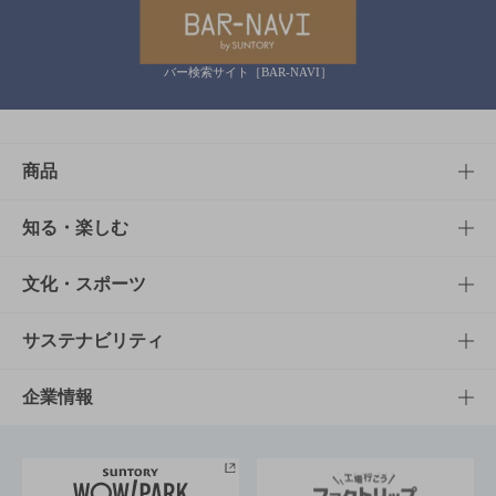
バー検索サイト［BAR-NAVI］
商品
商品TOP
知る・楽しむ
商品一覧
知る・楽しむTOP
文化・スポーツ
商品発売情報
キャンペーン
文化・スポーツTOP
サステナビリティ
栄養成分一覧
工場見学
サントリーホール
サステナビリティTOP
企業情報
お料理・お酒レシピ
サントリー美術館
トップメッセージ
企業情報TOP