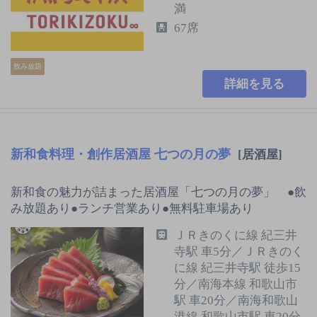
満
67席
飲み放題
詳細を見る
新和食料理・創作居酒屋 七つの月の夢
[居酒屋]
新和食の魅力が詰まった居酒屋「七つの月の夢」 ●飲
み放題あり●ランチ営業あり●無料駐車場あり
ＪＲきのくに線 紀三井
寺駅 車5分／ＪＲきのく
に線 紀三井寺駅 徒歩15
分／南海本線 和歌山市
駅 車20分／南海和歌山
港線 和歌山市駅 車20分