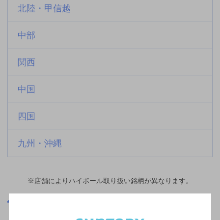
北陸・甲信越
中部
関西
中国
四国
九州・沖縄
※店舗によりハイボール取り扱い銘柄が異なります。
和歌山県
古座駅(和歌山県)周辺500m