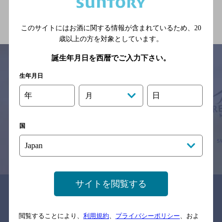
関連ページ
このサイトにはお酒に関する情報が含まれているため、
20
歳以上の方を対象としています。
誕生年月日を西暦でご入力下さい。
生年月日
サイトマップ
ご意見・ご感想
利用規約
年
日
月
※それぞれのお店のメニューや営業時間などの掲載情報については、
予告なしに変更されることがありますので、
念のためお店にご確認の上ご来店くださいますようお願い申し上げま
す。
国
情報提供：ぐるなび
サイトを閲覧する
関連リンク
閲覧することにより、
利用規約
、
プライバシーポリシー
、およ