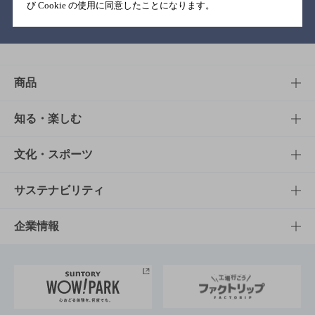
び Cookie の使用に同意したことになります。
バー検索サイト［BAR-NAVI］
商品
商品TOP
知る・楽しむ
商品一覧
知る・楽しむTOP
文化・スポーツ
商品発売情報
キャンペーン
文化・スポーツTOP
サステナビリティ
栄養成分一覧
工場見学
サントリーホール
サステナビリティTOP
企業情報
お料理・お酒レシピ
サントリー美術館
トップメッセージ
企業情報TOP
地域情報
サントリーサンバーズ大阪
サントリーが考えるサステナビリティ経営
企業概要