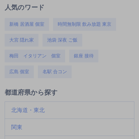
人気のワード
新橋 居酒屋 個室
時間無制限 飲み放題 東京
大宮 隠れ家
池袋 深夜 ご飯
梅田 イタリアン 個室
銀座 接待
広島 個室
名駅 合コン
都道府県から探す
北海道・東北
関東