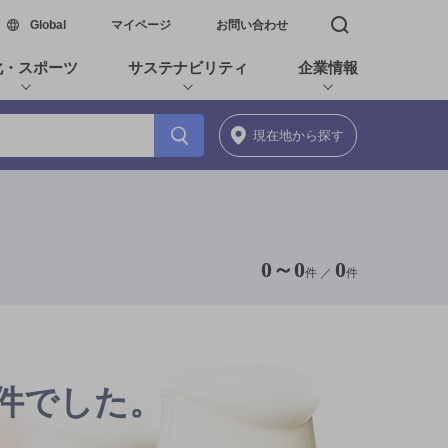
新しいウィンドウで開く
Global
マイページ
お問い合わせ
検索窓を開く
化・スポーツ
サステナビリティ
企業情報
現在地
から探す
0
～
0
0
件 ／
件
0件でした。