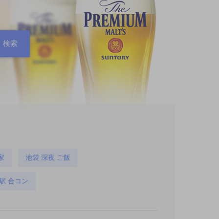
家
池袋 深夜 ご飯
駅 合コン