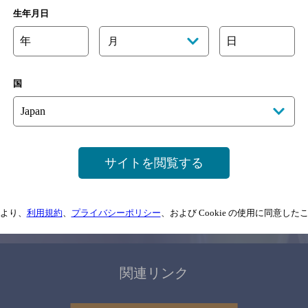
関連ページ
生年月日
年
日
月
国
サイトマップ
ご意見・ご感想
利用規約
サイトを閲覧する
情報については、
予告なしに変更されることがありますので、
念のためお店にご確
より、
利用規約
、
プライバシーポリシー
、および Cookie の使用に同意し
情報提供：ぐるなび
関連リンク