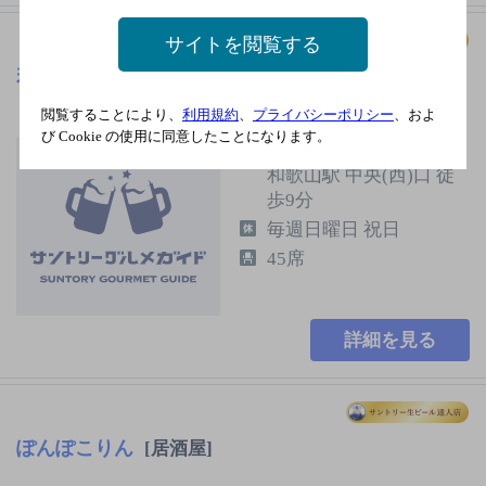
サイトを閲覧する
若嶋津
[ちゃんこ]
閲覧することにより、
利用規約
、
プライバシーポリシー
、およ
び Cookie の使用に同意したことになります。
わかやま電鉄貴志川線
和歌山駅 中央(西)口 徒
歩9分
毎週日曜日 祝日
45席
詳細を見る
ぽんぽこりん
[居酒屋]