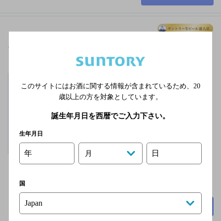
ご当地料理まい堂
[うどん]
わかやま電鉄貴志川
このサイトにはお酒に関する情報が含まれているため、
20
線 和歌山駅／ＪＲき
歳以上の方を対象としています。
のくに線 和歌山駅／
ＪＲ阪和線 和歌山駅
誕生年月日を西暦でご入力下さい。
／ＪＲ和歌山線 和歌
生年月日
山駅／ＪＲ紀勢本線
和歌山駅
年
日
月
無休
2,000円未満
国
60席
詳細を見る