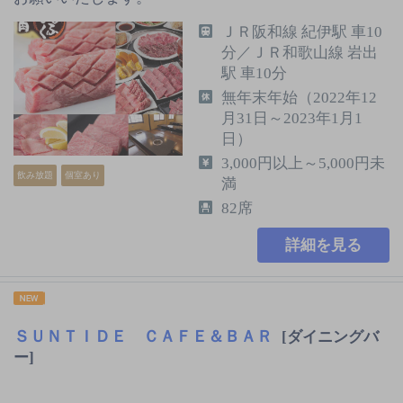
ＪＲ阪和線 紀伊駅 車10
分／ＪＲ和歌山線 岩出
駅 車10分
無年末年始（2022年12
月31日～2023年1月1
日）
3,000円以上～5,000円未
飲み放題
個室あり
満
82席
詳細を見る
ＳＵＮＴＩＤＥ ＣＡＦＥ＆ＢＡＲ
[ダイニングバ
ー]