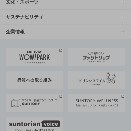
商品一覧
知る・楽しむTOP
文化・スポーツ
商品発売情報
キャンペーン
文化・スポーツTOP
サステナビリティ
栄養成分一覧
工場見学
サントリーホール
サステナビリティTOP
企業情報
お料理・お酒レシピ
サントリー美術館
トップメッセージ
企業情報TOP
地域情報
サントリーサンバーズ大阪
サントリーが考えるサステナビリティ経営
企業概要
東京サントリーサンゴリアス
ESG情報ポータル
グループ企業一覧
サントリースポーツ
サステナビリティストーリーズ
事業所一覧
採用情報