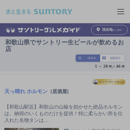
このページの本文へ移動
メニュ
現在地
から探す
和歌山県でサントリー生ビールが飲めるお
店
一覧表示
地図表示
1
～
20
46
件／
件
天っ晴れ ホルモン
[居酒屋]
【和歌山駅近】和歌山の山椒を効かせた絶品ホルモン
は、納得のいくものだけを提供！特に柔らかい所を仕
入れた名物タンは…