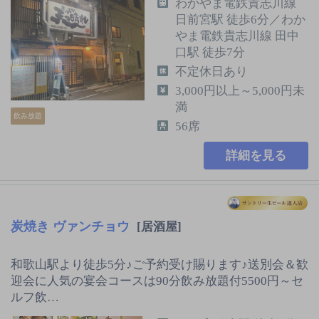
わかやま電鉄貴志川線
日前宮駅 徒歩6分／わか
やま電鉄貴志川線 田中
口駅 徒歩7分
不定休日あり
3,000円以上～5,000円未
満
飲み放題
56席
詳細を見る
炭焼き ヴァンチョウ
[居酒屋]
和歌山駅より徒歩5分♪ご予約受け賜ります♪送別会＆歓
迎会に人気の宴会コースは90分飲み放題付5500円～セ
ルフ飲…