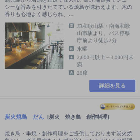
シーな旨みを引きたてている焼鳥が味わえます。木の
香りも心地よく感じられ、…
JR和歌山駅・南海和歌
山市駅より、バス停県
庁前より徒歩2分
水曜
2,000円以上～3,000円未
満
26席
詳細を見る
炭火焼鳥 だん
[炭火 焼き鳥 創作料理]
焼き鳥・串焼・創作料理をご提供しております炭火焼