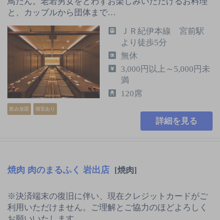
鳥だん。老若男女をとわずお楽しみいただけるお料理
と、カップルから団体まで…
ＪＲ紀伊本線 宮前駅
より徒歩5分
無休
3,000円以上～5,000円未
満
120席
飲み放題
個室あり
詳細を見る
焼肉 肉のまるふく 岩出店
[焼肉]
※決済端末の復旧に伴い、現在クレジットカードがご
利用いただけません。ご理解とご協力のほどよろしく
お願いいたします。