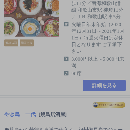
歩11分／南海和歌山港
線 和歌山市駅 徒歩11分
／ＪＲ 和歌山駅 車5分
火曜日年末年始（2020
年12月31日～2021年1月
1日）毎週火曜日は定休
飲み放題
個室あり
日となります ご了承下
さい
3,000円以上～5,000円未
満
90席
詳細を見る
やき鳥 一代
[焼鳥居酒屋]
鹿児島から若鶏を直送で仕入れ、紀州備長炭でジュー