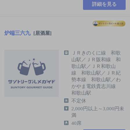
詳細を見る
炉端三六九
[居酒屋]
ＪＲきのくに線 和歌
山駅／ＪＲ阪和線 和
歌山駅／ＪＲ和歌山
線 和歌山駅／ＪＲ紀
勢本線 和歌山駅／わ
かやま電鉄貴志川線
和歌山駅
不定休
2,000円以上～3,000円未
満
40席