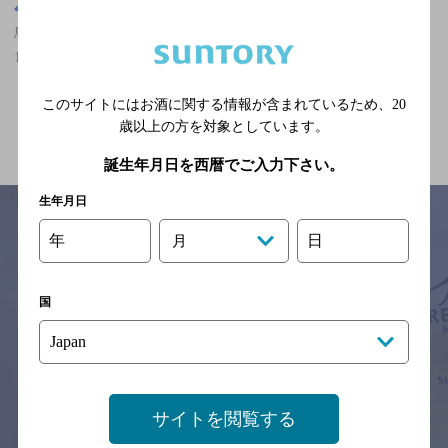
鳥取県
鳥取県,カールスバーグが飲める,落ち着くフンイキ,7,000円以上～
10,000円未満,飲み放題ありのお店
このサイトにはお酒に関する情報が含まれているため、
20
関連ページ
歳以上の方を対象としています。
誕生年月日を西暦でご入力下さい。
生年月日
年
日
月
サイトマップ
ご意見・ご感想
利用規約
※それぞれのお店のメニューや営業時間などの掲載情報については、
国
予告なしに変更されることがありますので、
念のためお店にご確認の上ご来店くださいますようお願い申し上げま
す。
情報提供：ぐるなび
サイトを閲覧する