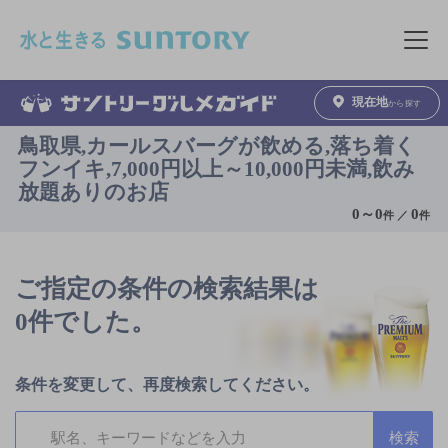
このページの本文へ移動
メニュ
現在地
から探す
鳥取県,カールスバーグが飲める,落ち着く
フンイキ,7,000円以上～10,000円未満,飲み
放題ありのお店
0
～
0
0
件 ／
件
ご指定の条件の検索結果は
0件でした。
条件を変更して、再度検索してください。