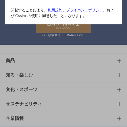
関連リンク
閲覧することにより、
利用規約
、
プライバシーポリシー
、およ
び Cookie の使用に同意したことになります。
バー検索サイト［BAR-NAVI］
商品
商品TOP
知る・楽しむ
商品一覧
知る・楽しむTOP
文化・スポーツ
商品発売情報
キャンペーン
文化・スポーツTOP
サステナビリティ
栄養成分一覧
工場見学
サントリーホール
サステナビリティTOP
企業情報