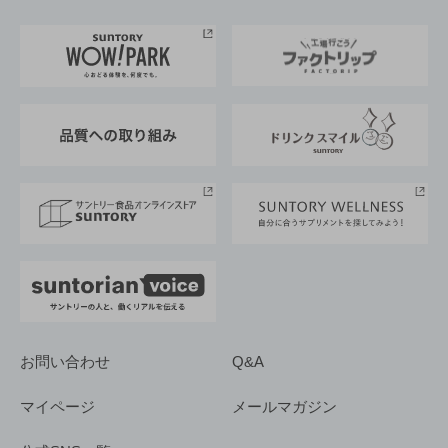
お料理・お酒レシピ
サントリー美術館
トップメッセージ
企業情報TOP
地域情報
サントリーサンバーズ大阪
サントリーが考えるサステナビリティ経営
企業概要
東京サントリーサンゴリアス
ESG情報ポータル
グループ企業一覧
サントリースポーツ
サステナビリティストーリーズ
事業所一覧
採用情報
お問い合わせ
Q&A
マイページ
メールマガジン