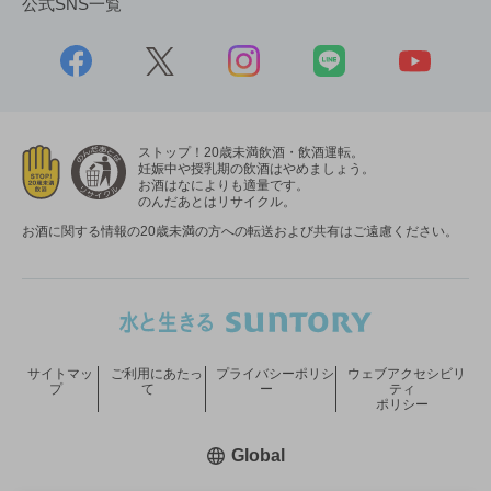
公式SNS一覧
ストップ！20歳未満飲酒・飲酒運転。
妊娠中や授乳期の飲酒はやめましょう。
お酒はなによりも適量です。
のんだあとはリサイクル。
お酒に関する情報の20歳未満の方への転送および共有はご遠慮ください。
サイトマッ
ご利用にあたっ
プライバシーポリシ
ウェブアクセシビリ
プ
て
ー
ティ
ポリシー
新しいウィンドウで開く
Global