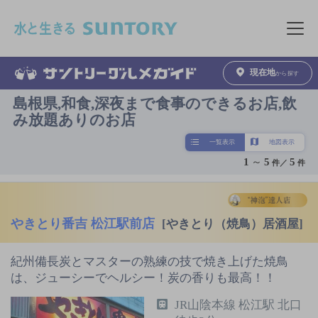
このページの本文へ移動
メニュ
現在地
から探す
島根県,和食,深夜まで食事のできるお店,飲
み放題ありのお店
一覧表示
地図表示
1
～
5
5
件／
件
やきとり番吉 松江駅前店
[やきとり（焼鳥）居酒屋]
紀州備長炭とマスターの熟練の技で焼き上げた焼鳥
は、ジューシーでヘルシー！炭の香りも最高！！
JR山陰本線 松江駅 北口