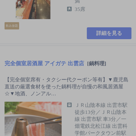
満
35席
飲み放題
詳細を見る
完全個室居酒屋 アイガテ 出雲店
[鍋料理]
【完全個室席有・タクシー代クーポン等有】▼鹿児島
直送の厳選食材を使った鍋料理が自慢の和風居酒屋
☆▼地酒、ノンアル…
ＪＲ山陰本線 出雲市駅
徒歩13分／ＪＲ山陰本
線 出雲市駅 車3分／一
畑電鉄北松江線 出雲科
学館パークタウン前駅