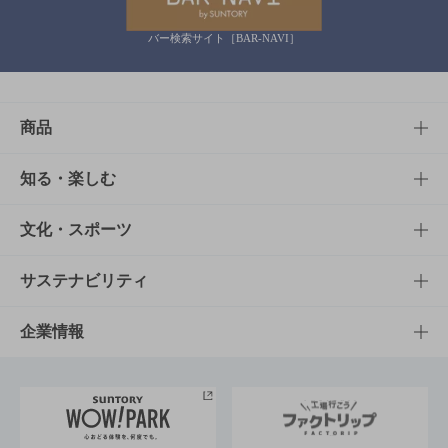
バー検索サイト［BAR-NAVI］
商品
商品TOP
知る・楽しむ
商品一覧
知る・楽しむTOP
文化・スポーツ
商品発売情報
キャンペーン
文化・スポーツTOP
サステナビリティ
栄養成分一覧
工場見学
サントリーホール
サステナビリティTOP
企業情報
お料理・お酒レシピ
サントリー美術館
トップメッセージ
企業情報TOP
地域情報
サントリーサンバーズ大阪
サントリーが考えるサステナビリティ経営
企業概要