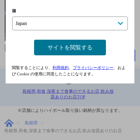
り徒歩5分
国
日曜
2,000円以上～3,000円未
満
70席
サイトを閲覧する
飲み放題
詳細を見る
閲覧することにより、
利用規約
、
プライバシーポリシー
、およ
び Cookie の使用に同意したことになります。
1
島根県,和食,深夜まで食事のできるお店,飲み放
題ありのお店TOP
※店舗によりハイボール取り扱い銘柄が異なります。
島根県
島根県,和食,深夜まで食事のできるお店,飲み放題ありのお店