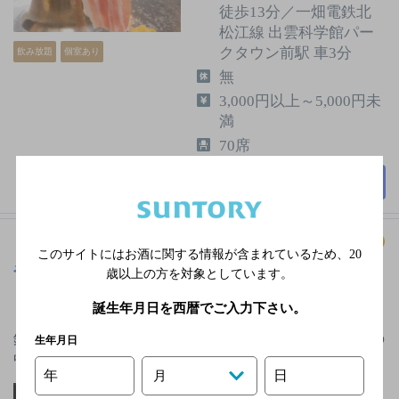
徒歩13分／一畑電鉄北
松江線 出雲科学館パー
クタウン前駅 車3分
飲み放題
個室あり
無
3,000円以上～5,000円未
満
70席
詳細を見る
このサイトにはお酒に関する情報が含まれているため、
20
やきとりときや 松江店
[居酒屋]
歳以上の方を対象としています。
誕生年月日を西暦でご入力下さい。
リーズナブルな価格で料理をお楽しみいただけて、お
鍋なんかも1人前からご提供させて頂いてます！お店の
生年月日
中の雰囲気も明るく、お…
年
日
月
ＪＲ線 松江駅北口よ