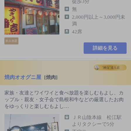
徒歩3分
無
2,000円以上～3,000円未
満
42席
飲み放題
詳細を見る
焼肉オオグニ屋
[焼肉]
家族・友達とワイワイと食べ放題を楽しむもよし、カ
ップル・親友・女子会で島根和牛などの厳選したお肉
をゆっくりと楽しむもよし…
ＪＲ山陰本線 松江駅
よりタクシーで5分