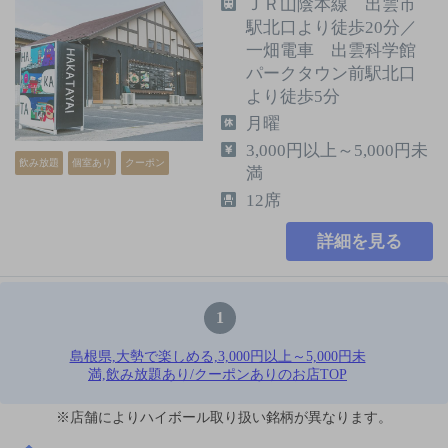
ＪＲ山陰本線 出雲市
駅北口より徒歩20分／
一畑電車 出雲科学館
パークタウン前駅北口
より徒歩5分
月曜
3,000円以上～5,000円未
飲み放題
個室あり
クーポン
満
12席
詳細を見る
1
島根県,大勢で楽しめる,3,000円以上～5,000円未
満,飲み放題あり/クーポンありのお店TOP
※店舗によりハイボール取り扱い銘柄が異なります。