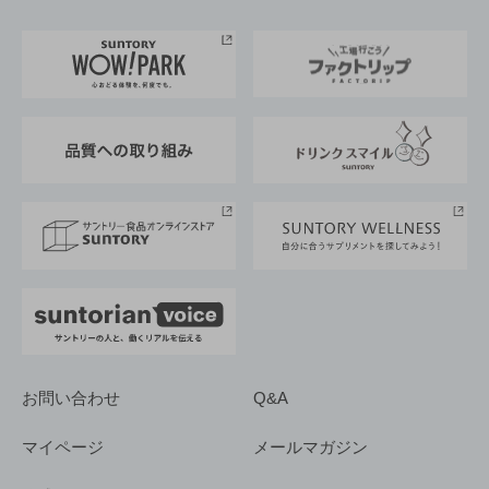
お料理・お酒レシピ
サントリー美術館
トップメッセージ
企業情報TOP
地域情報
サントリーサンバーズ大阪
サントリーが考えるサステナビリティ経営
企業概要
東京サントリーサンゴリアス
ESG情報ポータル
グループ企業一覧
サントリースポーツ
サステナビリティストーリーズ
事業所一覧
採用情報
お問い合わせ
Q&A
マイページ
メールマガジン