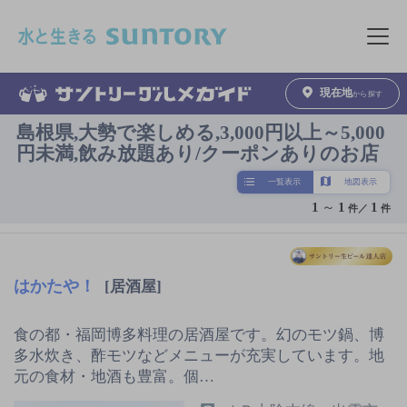
このページの本文へ移動
メニュ
現在地
から探す
島根県,大勢で楽しめる,3,000円以上～5,000
円未満,飲み放題あり/クーポンありのお店
一覧表示
地図表示
1
～
1
1
件／
件
はかたや！
[居酒屋]
食の都・福岡博多料理の居酒屋です。幻のモツ鍋、博
多水炊き、酢モツなどメニューが充実しています。地
元の食材・地酒も豊富。個…