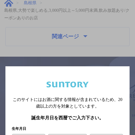
島根県
島根県,大勢で楽しめる,3,000円以上～5,000円未満,飲み放題あり/ク
ーポンありのお店
関連ページ
サイトマップ
ご意見・ご感想
利用規約
※それぞれのお店のメニューや営業時間などの掲載情報については、
予告なしに変更されることがありますので、
このサイトにはお酒に関する情報が含まれているため、
20
念のためお店にご確認の上ご来店くださいますようお願い申し上げま
歳以上の方を対象としています。
す。
誕生年月日を西暦でご入力下さい。
情報提供：ぐるなび
生年月日