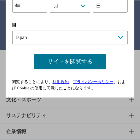
年
日
月
関連リンク
国
バー検索サイト［BAR-NAVI］
サイトを閲覧する
商品
閲覧することにより、
利用規約
、
プライバシーポリシー
、およ
商品TOP
知る・楽しむ
び Cookie の使用に同意したことになります。
商品一覧
知る・楽しむTOP
文化・スポーツ
商品発売情報
キャンペーン
文化・スポーツTOP
サステナビリティ
栄養成分一覧
工場見学
サントリーホール
サステナビリティTOP
企業情報