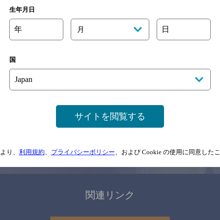
関連ページ
生年月日
年
日
月
国
サイトマップ
ご意見・ご感想
利用規約
サイトを閲覧する
情報については、
予告なしに変更されることがありますので、
念のためお店にご確
より、
利用規約
、
プライバシーポリシー
、および Cookie の使用に同意し
情報提供：ぐるなび
関連リンク