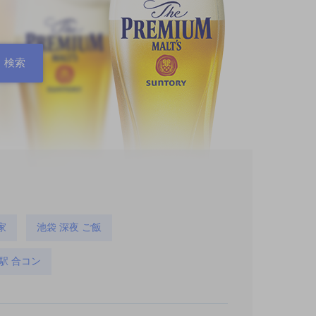
家
池袋 深夜 ご飯
駅 合コン