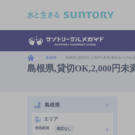
このページの本文へ移動
島根県
島根県,貸切OK,2,000円未満,個室ありのお
島根県,貸切OK,2,000円
島根県
エリア
市区町村
指定なし