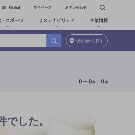
新しいウィンドウで開く
Global
マイページ
お問い合わせ
検索窓を開く
化・スポーツ
サステナビリティ
企業情報
現在地
から探す
0
～
0
0
件 ／
件
0件でした。