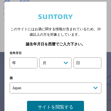
島根県
出雲科学館パークタウン前駅(島根県)周辺500m
出雲科学館パークタウン前駅(島根県)周辺500m,掘りごたつあ
り,2,000円以上～3,000円未満,飲み放題ありのお店
このサイトにはお酒に関する情報が含まれているため、
20
歳以上の方を対象としています。
関連ページ
誕生年月日を西暦でご入力下さい。
生年月日
年
日
月
サイトマップ
ご意見・ご感想
利用規約
国
※それぞれのお店のメニューや営業時間などの掲載情報については、
予告なしに変更されることがありますので、
念のためお店にご確認の上ご来店くださいますようお願い申し上げま
す。
情報提供：ぐるなび
サイトを閲覧する