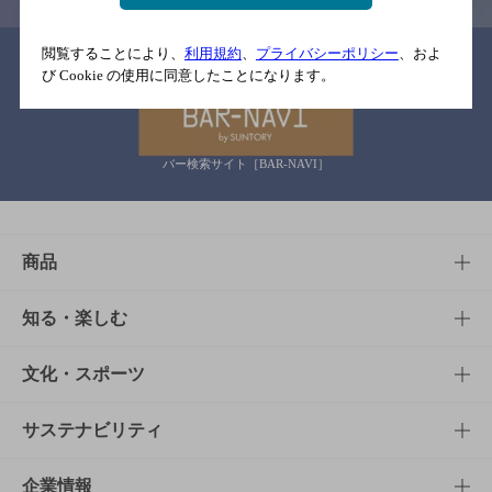
閲覧することにより、
利用規約
、
プライバシーポリシー
、およ
関連リンク
び Cookie の使用に同意したことになります。
バー検索サイト［BAR-NAVI］
商品
商品TOP
知る・楽しむ
商品一覧
知る・楽しむTOP
文化・スポーツ
商品発売情報
キャンペーン
文化・スポーツTOP
サステナビリティ
栄養成分一覧
工場見学
サントリーホール
サステナビリティTOP
企業情報