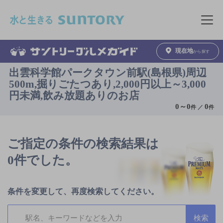
このページの本文へ移動
メニュ
現在地
から探す
出雲科学館パークタウン前駅(島根県)周辺
500m,掘りごたつあり,2,000円以上～3,000
円未満,飲み放題ありのお店
0
～
0
0
件 ／
件
ご指定の条件の検索結果は
0件でした。
条件を変更して、再度検索してください。