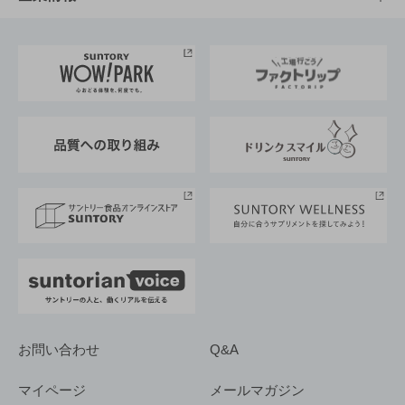
お料理・お酒レシピ
サントリー美術館
トップメッセージ
企業情報TOP
地域情報
サントリーサンバーズ大阪
サントリーが考えるサステナビリティ経営
企業概要
東京サントリーサンゴリアス
ESG情報ポータル
グループ企業一覧
サントリースポーツ
サステナビリティストーリーズ
事業所一覧
採用情報
お問い合わせ
Q&A
マイページ
メールマガジン