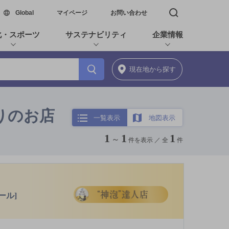
新しいウィンドウで開く
Global
マイページ
お問い合わせ
検索窓を開く
化・スポーツ
サステナビリティ
企業情報
現在地
から探す
りのお店
一覧表示
地図表示
1
1
1
～
件を表示 ／
全
件
ール]