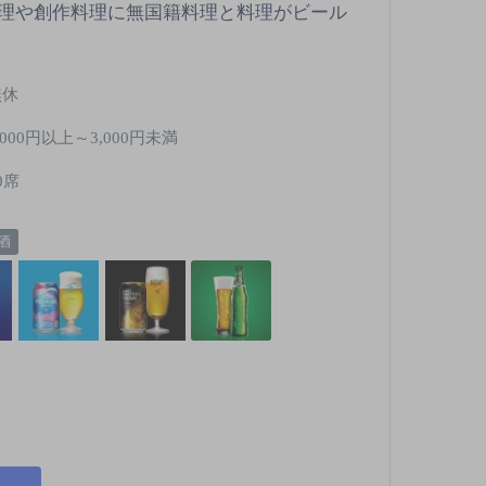
理や創作料理に無国籍料理と料理がビール
無休
,000円以上～3,000円未満
0席
酒