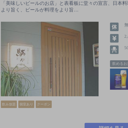
「美味しいビールのお店」と表看板に堂々の宣言、日本料
より旨く、ビールが料理をより旨…
2
5
飲めるお
飲み放題
個室あり
クーポン