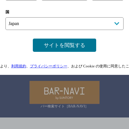
国
サイトマップ
ご意見・ご感想
利用規約
情報については、
予告なしに変更されることがありますので、
念のためお店にご確
サイトを閲覧する
情報提供：ぐるなび
より、
利用規約
、
プライバシーポリシー
、および Cookie の使用に同意し
関連リンク
バー検索サイト［BAR-NAVI］