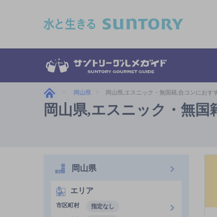
このページの本文へ移動
岡山県
岡山県,エスニック・無国籍,合コンにおす
岡山県,エスニック・無国
岡山県
エリア
市区町村
指定なし