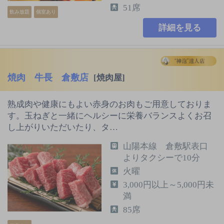
51席
飲み放題
個室あり
詳細を見る
焼肉 牛長 倉敷店
[焼肉屋]
熟成肉や健康にもよい赤身のお肉もご用意しておりま
す。玉ねぎと一緒にヘルシーに栄養バランスよくお召
し上がりいただいたり、タ…
山陽本線 倉敷駅表口
よりタクシーで10分
火曜
3,000円以上～5,000円未
満
85席