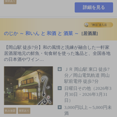
個室あり
詳細を見る
のじか ～ 和いん と 和酒 と 酒菜 ～
[居酒屋]
【岡山駅 徒歩7分】和の風情と洗練が融合した一軒家
居酒屋地元の鮮魚・旬食材を使った逸品と、全国各地
の日本酒やワイン…
ＪＲ 岡山駅 東口 徒歩7
分／岡山電気軌道 岡山
駅前電停 徒歩7分
日曜日その他（2026年3
月30日・2026年3月31
日）
3,000円以上～5,000円未
飲み放題
個室あり
満