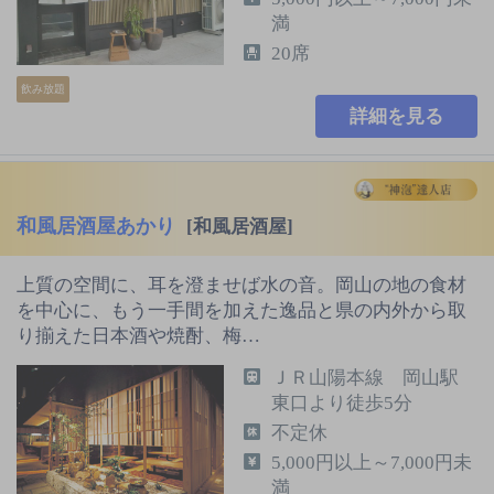
満
20席
飲み放題
詳細を見る
和風居酒屋あかり
[和風居酒屋]
上質の空間に、耳を澄ませば水の音。岡山の地の食材
を中心に、もう一手間を加えた逸品と県の内外から取
り揃えた日本酒や焼酎、梅…
ＪＲ山陽本線 岡山駅
東口より徒歩5分
不定休
5,000円以上～7,000円未
満