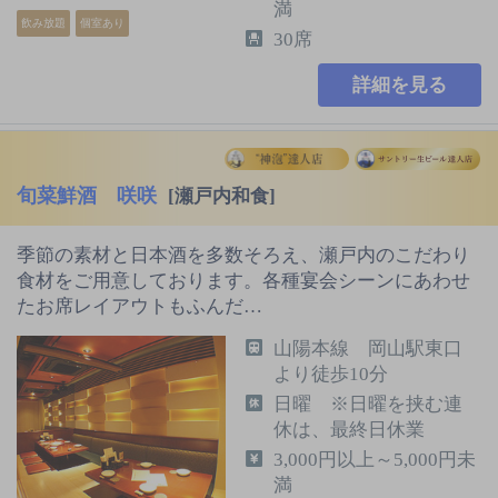
満
飲み放題
個室あり
30席
詳細を見る
旬菜鮮酒 咲咲
[瀬戸内和食]
季節の素材と日本酒を多数そろえ、瀬戸内のこだわり
食材をご用意しております。各種宴会シーンにあわせ
たお席レイアウトもふんだ…
山陽本線 岡山駅東口
より徒歩10分
日曜 ※日曜を挟む連
休は、最終日休業
3,000円以上～5,000円未
満