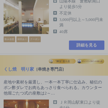
山陽本線 倉敷駅南口
より徒歩5分
不定休
3,000円以上～5,000円未
満
40席
飲み放題
個室あり
クーポン
詳細を見る
くし焼 明り家
[串焼き専門店]
産地や素材を厳選し、一本一本丁寧に仕込み、秘伝の
ポン酢ダレでお肉もあっさり食べられる。カウンター
他堀ごたつ式の座敷は2～…
ＪＲ岡山駅東口より徒
歩5分