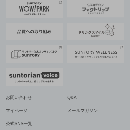
地域情報
サントリーサンバーズ大阪
サントリーが考えるサステナビリティ経営
企業概要
東京サントリーサンゴリアス
ESG情報ポータル
グループ企業一覧
サントリースポーツ
サステナビリティストーリーズ
事業所一覧
採用情報
お問い合わせ
Q&A
マイページ
メールマガジン
公式SNS一覧