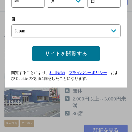
年
日
月
国
月島もんじゃ 太陽の時代 中庄店
[もんじゃ焼き
専門店]
若者の間で大ブレイクしてる「もんじゃ焼・太陽の時
サイトを閲覧する
代」東京月島名物もんじゃ焼が岡山ではこうなって広
がってます。新たな食文化…
閲覧することにより、
利用規約
、
プライバシーポリシー
、およ
山陽本線中庄駅より徒
び Cookie の使用に同意したことになります。
歩10分
無休
2,000円以上～3,000円未
満
80席
飲み放題
クーポン
詳細を見る