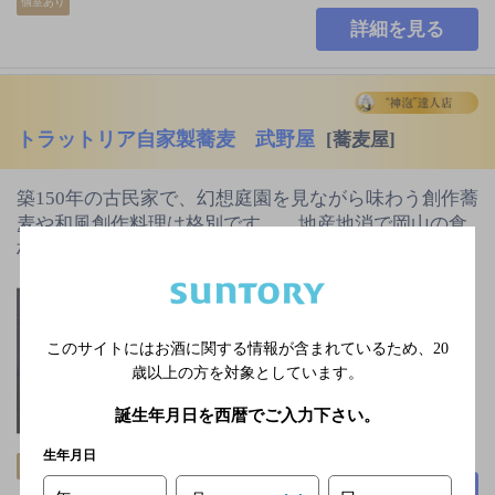
個室あり
詳細を見る
トラットリア自家製蕎麦 武野屋
[蕎麦屋]
築150年の古民家で、幻想庭園を見ながら味わう創作蕎
麦や和風創作料理は格別です。 地産地消で岡山の食
材にこだわりを持って…
山陽本線 倉敷駅南口
より徒歩6分
水曜日
このサイトにはお酒に関する情報が含まれているため、
20
歳以上の方を対象としています。
7,000円以上～10,000円
未満
誕生年月日を西暦でご入力下さい。
60席
生年月日
飲み放題
個室あり
詳細を見る