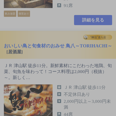
91席
飲み放題
個室あり
詳細を見る
おいしい鳥と旬食材のおみせ 鳥八～TORIHACHI～
[居酒屋]
ＪＲ 津山駅 徒歩11分。新鮮素材にこだわった地鶏、旬
菜、旬魚を味わって！コース料理は2,000円（税抜）
～。新しく…
ＪＲ 津山駅 徒歩11分
不定休日あり
2,000円以上～3,000円未
満
44席