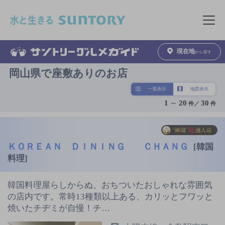
このページの本文へ移動
メニュ
現在地
から探す
岡山県で座敷ありのお店
一覧表示
地図表示
1
～
20
30
件／
件
ＫＯＲＥＡＮ ＤＩＮＩＮＧ ＣＨＡＮＧ
[韓国
料理]
韓国料理屋らしからぬ、おちついたおしゃれな雰囲気
の店内です。常時13種類以上ある、カリッとフワッと
焼いたチヂミが自慢！チ…