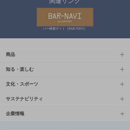
関連リンク
バー検索サイト［BAR-NAVI］
商品
商品TOP
知る・楽しむ
商品一覧
知る・楽しむTOP
文化・スポーツ
商品発売情報
キャンペーン
文化・スポーツTOP
サステナビリティ
栄養成分一覧
工場見学
サントリーホール
サステナビリティTOP
企業情報
お料理・お酒レシピ
サントリー美術館
トップメッセージ
企業情報TOP