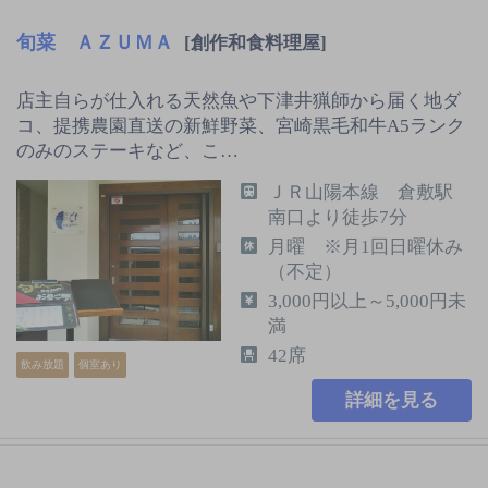
旬菜 ＡＺＵＭＡ
[創作和食料理屋]
店主自らが仕入れる天然魚や下津井猟師から届く地ダ
コ、提携農園直送の新鮮野菜、宮崎黒毛和牛A5ランク
のみのステーキなど、こ…
ＪＲ山陽本線 倉敷駅
南口より徒歩7分
月曜 ※月1回日曜休み
（不定）
3,000円以上～5,000円未
満
42席
飲み放題
個室あり
詳細を見る