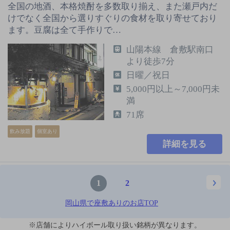
全国の地酒、本格焼酎を多数取り揃え、また瀬戸内だ
けでなく全国から選りすぐりの食材を取り寄せており
ます。豆腐は全て手作りで…
山陽本線 倉敷駅南口
より徒歩7分
日曜／祝日
5,000円以上～7,000円未
満
71席
飲み放題
個室あり
詳細を見る
1
2
岡山県で座敷ありのお店TOP
※店舗によりハイボール取り扱い銘柄が異なります。