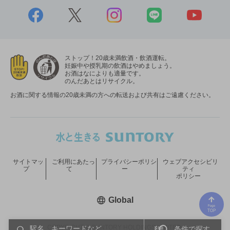
ストップ！20歳未満飲酒・飲酒運転。
妊娠中や授乳期の飲酒はやめましょう。
お酒はなによりも適量です。
のんだあとはリサイクル。
お酒に関する情報の20歳未満の方への転送および共有はご遠慮ください。
サイトマッ
ご利用にあたっ
プライバシーポリシ
ウェブアクセシビリ
プ
て
ー
ティ
ポリシー
新しいウィンドウで開く
Global
COPYRIGHT © SUNTORY HOLDINGS LIMITED.
条件で探す