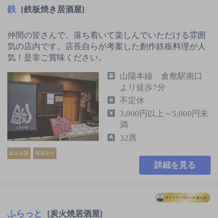
鉄
[鉄板焼き居酒屋]
仲間の皆さんで、落ち着いて楽しんでいただける雰囲
気の店内です。店長自らが考案した創作鉄板料理が人
気！是非ご賞味ください。
山陽本線 倉敷駅南口
より徒歩7分
不定休
3,000円以上～5,000円未
満
32席
飲み放題
個室あり
詳細を見る
ふらっと
[炭火焼居酒屋]