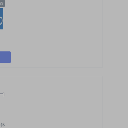
酒
ー]
無休