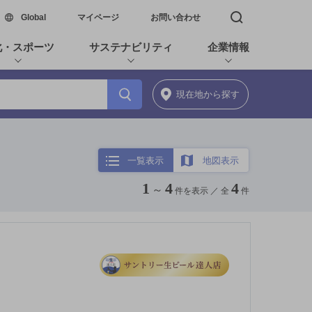
新しいウィンドウで開く
Global
マイページ
お問い合わせ
検索窓を開く
化・スポーツ
サステナビリティ
企業情報
現在地
から探す
一覧表示
地図表示
1
4
4
～
件を表示 ／
全
件