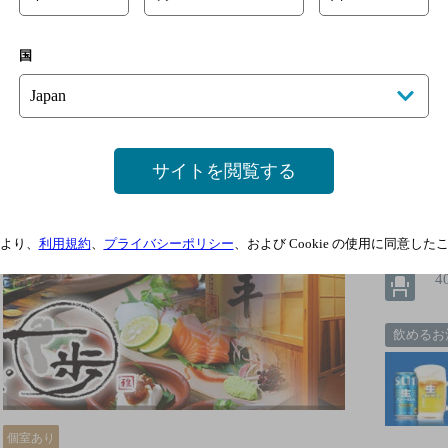
隠れ家食堂 一歩
[居酒屋]
国
【岡山駅より徒歩約6分】雑居ビルにひっそり佇む隠れ家
供岡山の地酒と共…
Ｊ
サイトを閲覧する
3
より、
利用規約
、
プライバシーポリシー
、および Cookie の使用に同意し
4
飲めるお
個室あり