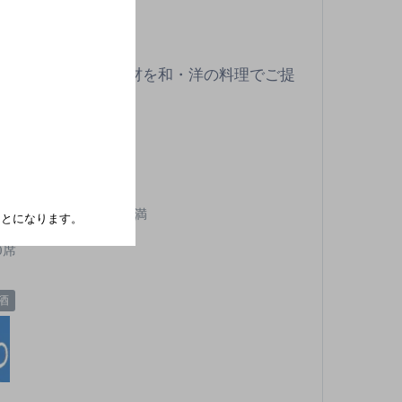
食堂目利きした旬食材を和・洋の料理でご提
Ｒ 岡山駅 徒歩7分
水曜日
,000円以上～5,000円未満
たことになります。
0席
酒