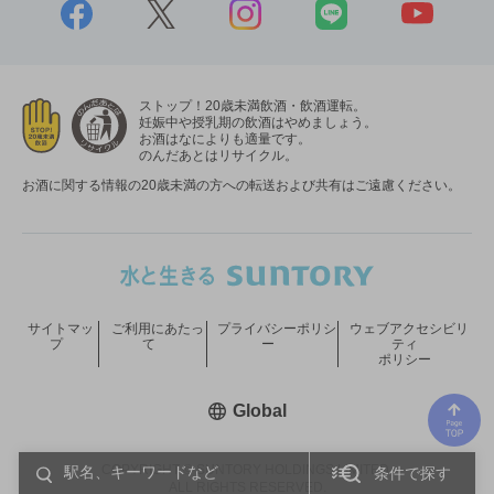
ストップ！20歳未満飲酒・飲酒運転。
妊娠中や授乳期の飲酒はやめましょう。
お酒はなによりも適量です。
のんだあとはリサイクル。
お酒に関する情報の20歳未満の方への転送および共有はご遠慮ください。
サイトマッ
ご利用にあたっ
プライバシーポリシ
ウェブアクセシビリ
プ
て
ー
ティ
ポリシー
新しいウィンドウで開く
Global
COPYRIGHT © SUNTORY HOLDINGS LIMITED.
条件で探す
ALL RIGHTS RESERVED.