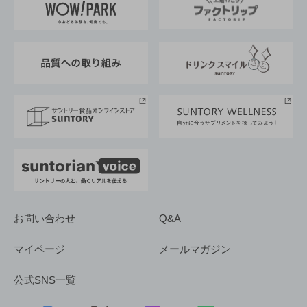
地域情報
サントリーサンバーズ大阪
サントリーが考えるサステナビリティ経営
企業概要
東京サントリーサンゴリアス
ESG情報ポータル
グループ企業一覧
サントリースポーツ
サステナビリティストーリーズ
事業所一覧
採用情報
お問い合わせ
Q&A
マイページ
メールマガジン
公式SNS一覧