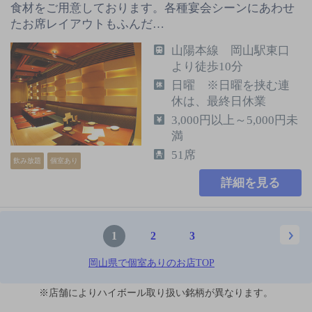
食材をご用意しております。各種宴会シーンにあわせ
たお席レイアウトもふんだ…
山陽本線 岡山駅東口
より徒歩10分
日曜 ※日曜を挟む連
休は、最終日休業
3,000円以上～5,000円未
満
51席
飲み放題
個室あり
詳細を見る
1
2
3
岡山県で個室ありのお店TOP
※店舗によりハイボール取り扱い銘柄が異なります。