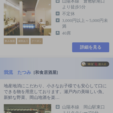
山陽本線 倉敷駅南口
より徒歩5分
不定休
3,000円以上～5,000円未
満
40席
飲み放題
個室あり
クーポン
詳細を見る
我流 たつみ
[和食居酒屋]
地産地消にこだわり、小さなお子様でも安心して口に
できる物を用意しております。瀬戸内の美味しい魚、
新鮮な野菜、岡山地酒を楽…
山陽本線 岡山駅東口
よりタクシーで5分