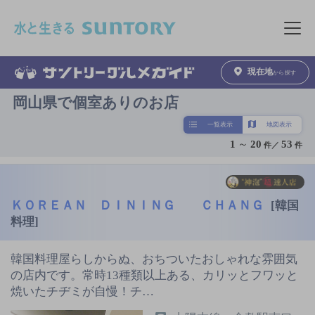
このページの本文へ移動
メニュ
現在地
から探す
岡山県で個室ありのお店
一覧表示
地図表示
1
～
20
53
件／
件
ＫＯＲＥＡＮ ＤＩＮＩＮＧ ＣＨＡＮＧ
[韓国
料理]
韓国料理屋らしからぬ、おちついたおしゃれな雰囲気
の店内です。常時13種類以上ある、カリッとフワッと
焼いたチヂミが自慢！チ…