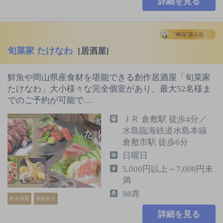
詳細を見る
旬菜家 たけなわ
[居酒屋]
鮮魚や岡山県産食材を堪能できる創作居酒屋「旬菜家
たけなわ」大小様々な完全個室があり、最大52名様ま
でのご予約が可能で…
ＪＲ 倉敷駅 徒歩4分／
水島臨海鉄道水島本線
倉敷市駅 徒歩6分
日曜日
5,000円以上～7,000円未
満
98席
飲み放題
個室あり
詳細を見る