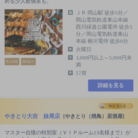
める少人数個室も。
ＪＲ 岡山駅 徒歩5分／
岡山電気軌道東山本線
西川緑道公園電停 徒歩3
分／岡山電気軌道東山
本線 柳川電停 徒歩6分
火曜日
3,000円以上～5,000円未
飲み放題
個室あり
満
57席
詳細を見る
やきとり大吉 妹尾店
[やきとり（焼鳥）居酒屋]
マスター自慢の特別室（ＶＩＰルーム13名様まで）が