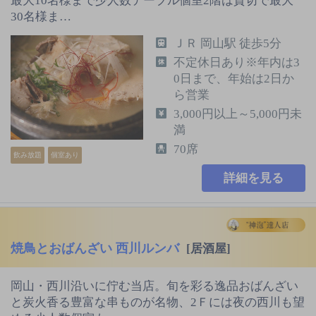
最大10名様まで少人数テーブル個室2階は貸切で最大
30名様ま…
ＪＲ 岡山駅 徒歩5分
不定休日あり※年内は3
0日まで、年始は2日か
ら営業
3,000円以上～5,000円未
満
70席
飲み放題
個室あり
詳細を見る
焼鳥とおばんざい 西川ルンバ
[居酒屋]
岡山・西川沿いに佇む当店。旬を彩る逸品おばんざい
と炭火香る豊富な串ものが名物、2Ｆには夜の西川も望