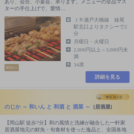
あり、会合、小宴会、承ります。メニューの全品マス
ターの手仕上げで、愛情…
ＪＲ瀬戸大橋線 妹尾
駅北口よりタクシーで2
分
月曜日・火曜日
2,000円以上～3,000円未
満
34席
個室あり
詳細を見る
のじか ～ 和いん と 和酒 と 酒菜 ～
[居酒屋]
【岡山駅 徒歩7分】和の風情と洗練が融合した一軒家
居酒屋地元の鮮魚・旬食材を使った逸品と、全国各地