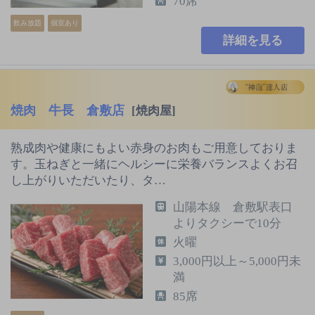
70席
飲み放題
個室あり
詳細を見る
焼肉 牛長 倉敷店
[焼肉屋]
熟成肉や健康にもよい赤身のお肉もご用意しておりま
す。玉ねぎと一緒にヘルシーに栄養バランスよくお召
し上がりいただいたり、タ…
山陽本線 倉敷駅表口
よりタクシーで10分
火曜
3,000円以上～5,000円未
満
85席