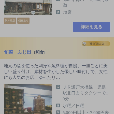
満
70席
飲み放題
個室あり
詳細を見る
旬菜 ふじ田
[和食]
地元の魚を使った刺身や魚料理が自慢。一皿ごとに美
しい盛り付け、素材を生かした優しい味付けで、女性
にも人気のお店。ゆったり…
ＪＲ瀬戸大橋線 児島
駅北口よりタクシーで1
0分
水曜／日曜
5,000円以上～7,000円未