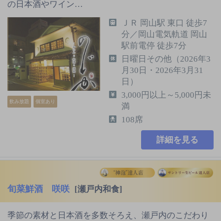
の日本酒やワイン…
ＪＲ 岡山駅 東口 徒歩7
分／岡山電気軌道 岡山
駅前電停 徒歩7分
日曜日その他（2026年3
月30日・2026年3月31
日）
3,000円以上～5,000円未
飲み放題
個室あり
満
108席
詳細を見る
旬菜鮮酒 咲咲
[瀬戸内和食]
季節の素材と日本酒を多数そろえ、瀬戸内のこだわり