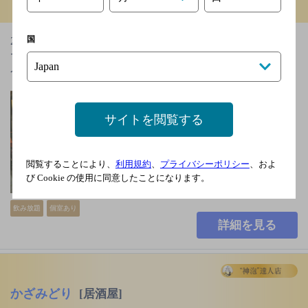
しまうま
[居酒屋]
国
20代半ばからの社会人の方に人気で、少人数でも大勢
でも楽しめるお店です。お刺身などの鮮魚やワインに
合う創作洋食料理が自慢…
山陽本線 岡山駅東口
より徒歩5分
サイトを閲覧する
月曜
3,000円以上～5,000円未
閲覧することにより、
利用規約
、
プライバシーポリシー
、およ
満
び Cookie の使用に同意したことになります。
66席
飲み放題
個室あり
詳細を見る
かざみどり
[居酒屋]