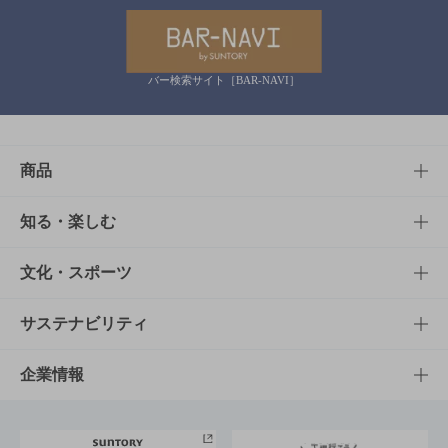
バー検索サイト［BAR-NAVI］
商品
商品TOP
知る・楽しむ
商品一覧
知る・楽しむTOP
文化・スポーツ
商品発売情報
キャンペーン
文化・スポーツTOP
サステナビリティ
栄養成分一覧
工場見学
サントリーホール
サステナビリティTOP
企業情報
お料理・お酒レシピ
サントリー美術館
トップメッセージ
企業情報TOP