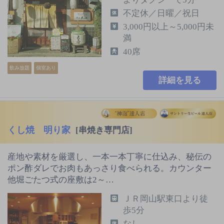
不定休／日曜／祝日
3,000円以上～5,000円未
満
40席
飲み放題
個室あり
詳細を見る
くし焼 明り家
[串焼き専門店]
産地や素材を厳選し、一本一本丁寧に仕込み、秘伝の
ポン酢ダレでお肉もあっさり食べられる。カウンター
他堀ごたつ式の座敷は2～…
ＪＲ岡山駅東口より徒
歩5分
なし