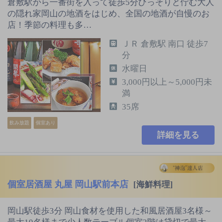
倉敷駅から一番街を入って徒歩5分ひっそりと佇む大人
の隠れ家岡山の地酒をはじめ、全国の地酒が自慢のお
店！季節の料理も多…
ＪＲ 倉敷駅 南口 徒歩7
分
水曜日
3,000円以上～5,000円未
満
35席
飲み放題
個室あり
詳細を見る
個室居酒屋 丸屋 岡山駅前本店
[海鮮料理]
岡山駅徒歩3分 岡山食材を使用した和風居酒屋3名様～