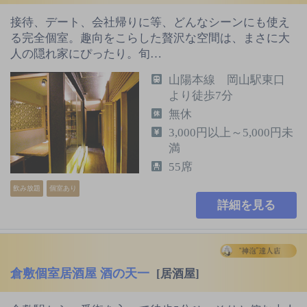
接待、デート、会社帰りに等、どんなシーンにも使え
る完全個室。趣向をこらした贅沢な空間は、まさに大
人の隠れ家にぴったり。旬…
山陽本線 岡山駅東口
より徒歩7分
無休
3,000円以上～5,000円未
満
55席
飲み放題
個室あり
詳細を見る
倉敷個室居酒屋 酒の天一
[居酒屋]