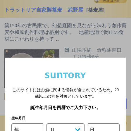
トラットリア自家製蕎麦 武野屋
[蕎麦屋]
築150年の古民家で、幻想庭園を見ながら味わう創作蕎
麦や和風創作料理は格別です。 地産地消で岡山の食
材にこだわりを持って…
山陽本線 倉敷駅南口
より徒歩6分
水曜日
7,000円以上～10,000円
未満
60席
このサイトにはお酒に関する情報が含まれているため、
20
歳以上の方を対象としています。
飲み放題
個室あり
詳細を見る
誕生年月日を西暦でご入力下さい。
生年月日
年
日
月