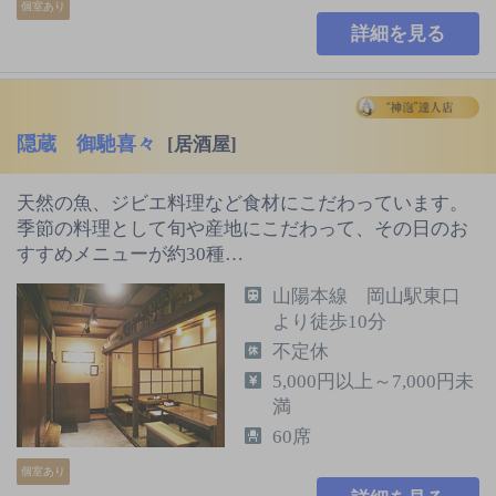
個室あり
詳細を見る
隠蔵 御馳喜々
[居酒屋]
天然の魚、ジビエ料理など食材にこだわっています。
季節の料理として旬や産地にこだわって、その日のお
すすめメニューが約30種…
山陽本線 岡山駅東口
より徒歩10分
不定休
5,000円以上～7,000円未
満
60席
個室あり