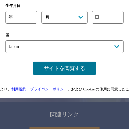
関連ページ
生年月日
年
日
月
国
サイトマップ
ご意見・ご感想
利用規約
サイトを閲覧する
情報については、
予告なしに変更されることがありますので、
念のためお店にご確
より、
利用規約
、
プライバシーポリシー
、および Cookie の使用に同意し
情報提供：ぐるなび
関連リンク