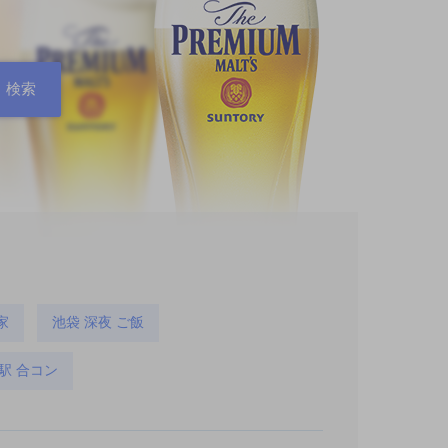
家
池袋 深夜 ご飯
駅 合コン