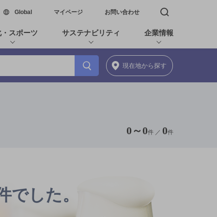
新しいウィンドウで開く
Global
マイページ
お問い合わせ
検索窓を開く
化・スポーツ
サステナビリティ
企業情報
現在地
から探す
0
～
0
0
件 ／
件
0件でした。