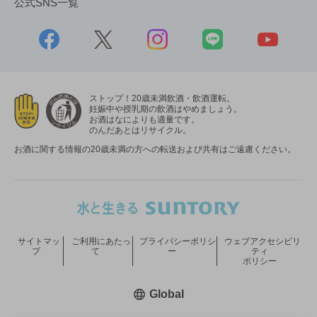
公式SNS一覧
ストップ！20歳未満飲酒・飲酒運転。
妊娠中や授乳期の飲酒はやめましょう。
お酒はなによりも適量です。
のんだあとはリサイクル。
お酒に関する情報の20歳未満の方への転送および共有はご遠慮ください。
サイトマッ
ご利用にあたっ
プライバシーポリシ
ウェブアクセシビリ
プ
て
ー
ティ
ポリシー
新しいウィンドウで開く
Global