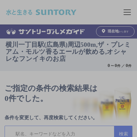
このページの本文へ移動
メニュ
現在地
から探す
横川一丁目駅(広島県)周辺500m,ザ・プレミ
アム・モルツ香るエールが飲める,オシャ
レなフンイキのお店
0
～
0
0
件 ／
件
ご指定の条件の検索結果は
0件でした。
条件を変更して、再度検索してください。