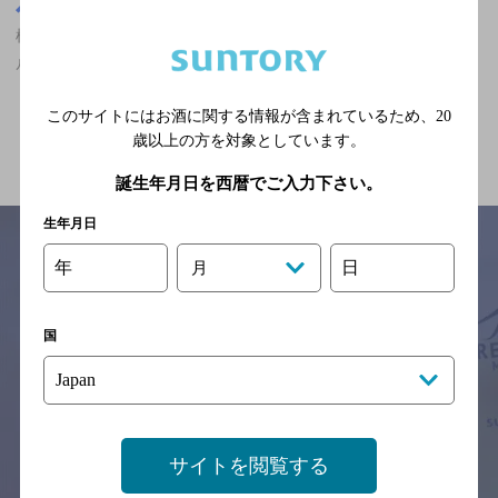
広島県
横川一丁目駅(広島県)周辺500m
横川一丁目駅(広島県)周辺500m,ザ・プレミアム・モルツ香るエー
ルが飲める,オシャレなフンイキのお店
このサイトにはお酒に関する情報が含まれているため、
20
関連ページ
歳以上の方を対象としています。
誕生年月日を西暦でご入力下さい。
生年月日
年
日
月
サイトマップ
ご意見・ご感想
利用規約
※それぞれのお店のメニューや営業時間などの掲載情報については、
国
予告なしに変更されることがありますので、
念のためお店にご確認の上ご来店くださいますようお願い申し上げま
す。
情報提供：ぐるなび
サイトを閲覧する