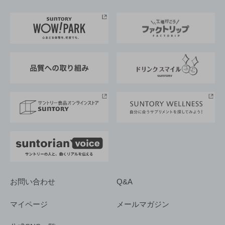
お料理・お酒レシピ
サントリー美術館
トップメッセージ
企業情報TOP
地域情報
サントリーサンバーズ大阪
サントリーが考えるサステナビリティ経営
企業概要
東京サントリーサンゴリアス
ESG情報ポータル
グループ企業一覧
サントリースポーツ
サステナビリティストーリーズ
事業所一覧
採用情報
お問い合わせ
Q&A
マイページ
メールマガジン