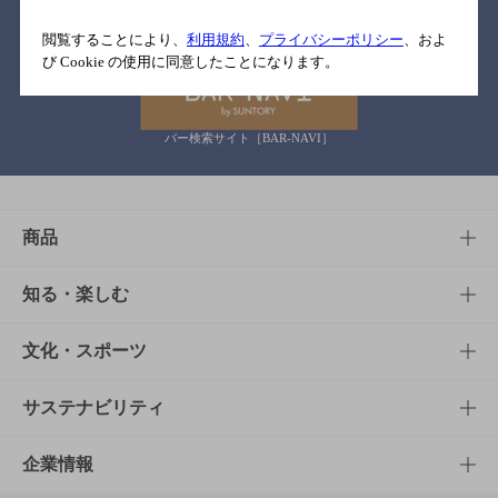
関連リンク
閲覧することにより、
利用規約
、
プライバシーポリシー
、およ
び Cookie の使用に同意したことになります。
バー検索サイト［BAR-NAVI］
商品
商品TOP
知る・楽しむ
商品一覧
知る・楽しむTOP
文化・スポーツ
商品発売情報
キャンペーン
文化・スポーツTOP
サステナビリティ
栄養成分一覧
工場見学
サントリーホール
サステナビリティTOP
企業情報