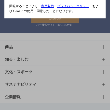
関連リンク
閲覧することにより、
利用規約
、
プライバシーポリシー
、およ
び Cookie の使用に同意したことになります。
バー検索サイト［BAR-NAVI］
商品
商品TOP
知る・楽しむ
商品一覧
知る・楽しむTOP
文化・スポーツ
商品発売情報
キャンペーン
文化・スポーツTOP
サステナビリティ
栄養成分一覧
工場見学
サントリーホール
サステナビリティTOP
企業情報
お料理・お酒レシピ
サントリー美術館
トップメッセージ
企業情報TOP