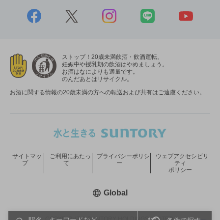
ストップ！20歳未満飲酒・飲酒運転。
妊娠中や授乳期の飲酒はやめましょう。
お酒はなによりも適量です。
のんだあとはリサイクル。
お酒に関する情報の20歳未満の方への転送および共有はご遠慮ください。
サイトマッ
ご利用にあたっ
プライバシーポリシ
ウェブアクセシビリ
プ
て
ー
ティ
ポリシー
新しいウィンドウで開く
Global
COPYRIGHT © SUNTORY HOLDINGS LIMITED.