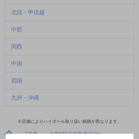
北陸・甲信越
中部
関西
中国
四国
九州・沖縄
※店舗によりハイボール取り扱い銘柄が異なります。
広島県
中電前駅(広島県)周辺500m