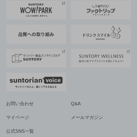
地域情報
サントリーサンバーズ大阪
サントリーが考えるサステナビリティ経営
企業概要
東京サントリーサンゴリアス
ESG情報ポータル
グループ企業一覧
サントリースポーツ
サステナビリティストーリーズ
事業所一覧
採用情報
お問い合わせ
Q&A
マイページ
メールマガジン
公式SNS一覧