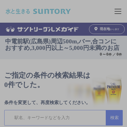
このページの本文へ移動
メニュ
現在地
から探す
中電前駅(広島県)周辺500m,バー,合コンに
おすすめ,3,000円以上～5,000円未満のお店
0
～
0
0
件 ／
件
ご指定の条件の検索結果は
0件でした。
条件を変更して、再度検索してください。