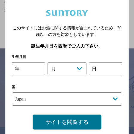
中電前駅(広島県)周辺500m,バー,合コンにおすすめ,3,000円以上～
5,000円未満のお店
関連ページ
このサイトにはお酒に関する情報が含まれているため、
20
歳以上の方を対象としています。
誕生年月日を西暦でご入力下さい。
生年月日
年
日
月
サイトマップ
ご意見・ご感想
利用規約
※それぞれのお店のメニューや営業時間などの掲載情報については、
国
予告なしに変更されることがありますので、
念のためお店にご確認の上ご来店くださいますようお願い申し上げま
す。
情報提供：ぐるなび
サイトを閲覧する