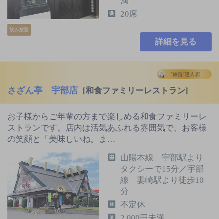
満
20席
飲み放題
詳細を見る
さざん亭 宇部店
[和食ファミリーレストラン]
お子様からご年輩の方まで楽しめる和食ファミリーレ
ストランです。店内は活気あふれる雰囲気で、お客様
の笑顔と「美味しいね。ま…
山陽本線 宇部駅より
タクシーで15分／宇部
線 妻崎駅より徒歩10
分
不定休
2,000円未満