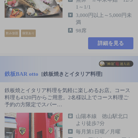
1～1/1
3,000円以上～5,000円未
満
98席
飲み放題
個室あり
詳細を見る
鉄板BAR otto
[鉄板焼きとイタリア料理]
鉄板焼とイタリア料理を気軽に楽しめるお店。コース
料理も4320円からご用意。2名様以上でコース料理ご
予約の方限定でスパー…
山陽本線 徳山駅北口
より徒歩7分
毎月第1日曜／月曜