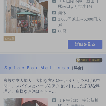
ＪＲ山陽本線 新山口
駅南口より徒歩1分
無休
3,000円以上～5,000円未
満
60席
飲み放題
詳細を見る
Ｓｐｉｃｅ Ｂａｒ Ｍｅｌｉｓｓａ
[洋食]
家族や友人知人、大切な方とゆったりとくつろげる空
間…。スパイスとハーブをアクセントにした多彩な料
理と、多様なお酒はもちろ…
ＪＲ宇部線 宇部新川
駅より徒歩5分