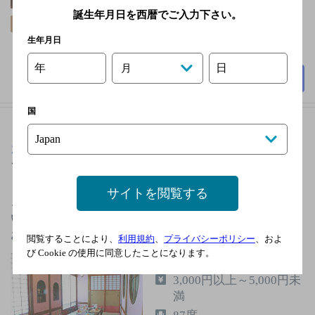
3,000円以上～5,000円未
誕生年月日を西暦でご入力下さい。
飲み放題
個室あり
クーポン
満
生年月日
45席
年
日
月
詳細を見る
国
カジュアルレストラン 鹿鳴館
[カジュアルレスト
ラン]
サイトを閲覧する
ご家族連れは勿論のこと、デート、ご宴会にもご利用
いただけます。最近では、レストランウエディングの
お店として注目されていま…
閲覧することにより、
利用規約
、
プライバシーポリシー
、およ
び Cookie の使用に同意したことになります。
火曜／12/30～1/4迄休業
3,000円以上～5,000円未
満