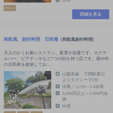
20席
個室あり
詳細を見る
和欧風 創作料理 日和庵
[和欧風創作料理]
大人のかくれ家レストラン。夜景が自慢です。カクテ
ルバー、ビアデッキなど7つの顔を持つ店です。築90年
の古民家を改築してお…
山陽本線 下関駅東口
よりタクシーで5分
水曜／12/29～1/4休業
3,000円以上～5,000円未
満
90席