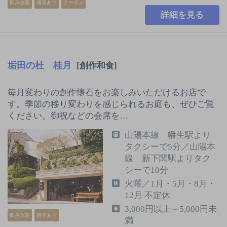
飲み放題
個室あり
クーポン
詳細を見る
垢田の杜 桂月
[創作和食]
毎月変わりの創作懐石をお楽しみいただけるお店で
す。季節の移り変わりを感じられるお庭も、ぜひご覧
ください。御祝などの会席を…
山陽本線 幡生駅より
タクシーで5分／山陽本
線 新下関駅よりタク
シーで10分
火曜／1月・5月・8月・
12月 不定休
3,000円以上～5,000円未
飲み放題
個室あり
満