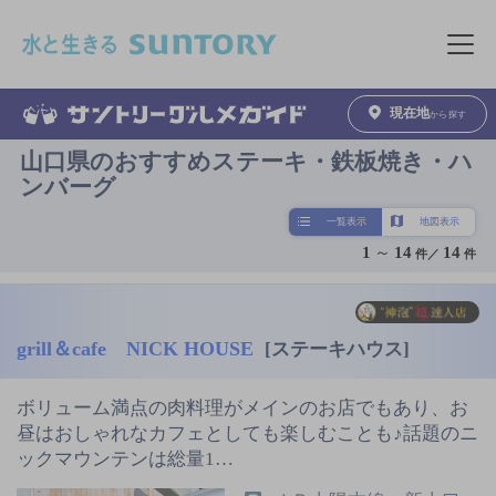
このページの本文へ移動
メニュ
現在地
から探す
山口県のおすすめステーキ・鉄板焼き・ハ
ンバーグ
一覧表示
地図表示
1
～
14
14
件／
件
grill＆cafe NICK HOUSE
[ステーキハウス]
ボリューム満点の肉料理がメインのお店でもあり、お
昼はおしゃれなカフェとしても楽しむことも♪話題のニ
ックマウンテンは総量1…