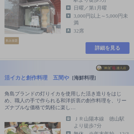
日曜／第1月曜
3,000円以上～5,000円未
満
32席
飲み放題
詳細を見る
活イカと創作料理 五間や
[海鮮料理]
角島ブランドの灯りイカを使用した活き造りをはじ
め、職人の手で作られる和洋折衷の創作料理を、リー
ズナブルな価格で気軽に楽し…
ＪＲ山陽本線 徳山駅
より徒歩7分
無休 ※年末年始 12/3