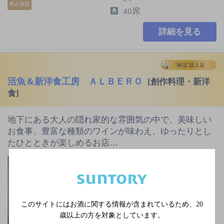
飲み放題
40席
詳細を見る
活魚＆新洋食工房 ＡＬＢＥＲＯ
[創作料理・新洋
食]
地下にある大人の隠れ家的な雰囲気の中で、美味しい
お食事、豊富な種類のワインが味わえ、ゆったりとし
たひとときが楽しめるお店…
ＪＲ山陽新幹線 徳山
駅北口より徒歩7分／Ｊ
Ｒ山陽本線･岩徳線 徳
山駅北口より徒歩5分
このサイトにはお酒に関する情報が含まれているため、
20
月曜／※月曜が祝日の
歳以上の方を対象としています。
場合は営業