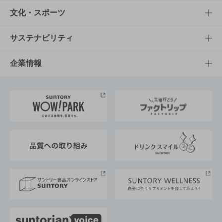
商品一覧
知る・楽しむTOP
文化・スポーツ
商品発売情報
キャンペーン
文化・スポーツTOP
サステナビリティ
栄養成分一覧
工場見学
サントリーホール
サステナビリティTOP
企業情報
お料理・お酒レシピ
サントリー美術館
トップメッセージ
企業情報TOP
地域情報
サントリーサンバーズ大阪
サントリーが考えるサステナビリティ経営
企業概要
東京サントリーサンゴリアス
ESG情報ポータル
グループ企業一覧
サントリースポーツ
サステナビリティストーリーズ
事業所一覧
採用情報