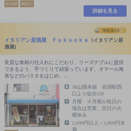
飲み放題
個室あり
詳細を見る
イタリアン居酒屋 Ｆｕｋｕｏｋａ
[イタリアン居
酒屋]
良質な食材の仕入れにこだわり、リーズナブルに提供
できるよう、手づくりで頑張っています。オマール海
老などのパスタをはじめ、…
JR山陽本線 岩国駅西
口より徒歩5分
月曜 ※月曜が祝日の
場合は営業、翌日の火
曜休み
2,000円以上～3,000円未
満