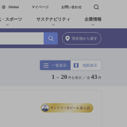
新しいウィンドウで開く
Global
マイページ
お問い合わせ
検索窓を開く
化・スポーツ
サステナビリティ
企業情報
現在地
から探す
一覧表示
地図表示
1
20
43
～
件を表示 ／
全
件