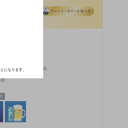
ａｍｉ
ＪＲ山口線 湯田温泉駅
日曜／月曜
,000円以上～3,000円未満
たことになります。
0席
酒