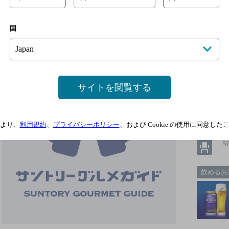
やまぐちのうまいもん 極 Ｋｉｗ
国
[居酒屋]
サイトを閲覧する
2
より、
利用規約
、
プライバシーポリシー
、および Cookie の使用に同意し
5
飲めるお