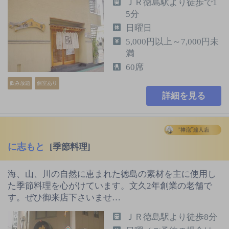
ＪＲ徳島駅より徒歩で1
5分
日曜日
5,000円以上～7,000円未
満
60席
飲み放題
個室あり
詳細を見る
に志もと
[季節料理]
海、山、川の自然に恵まれた徳島の素材を主に使用し
た季節料理を心がけています。文久2年創業の老舗で
す。ぜひ御来店下さいませ…
ＪＲ徳島駅より徒歩8分