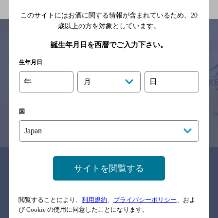
このサイトにはお酒に関する情報が含まれているため、
20
歳以上の方を対象としています。
誕生年月日を西暦でご入力下さい。
サイトマップ
ご意見・ご感想
利用規約
生年月日
※それぞれのお店のメニューや営業時間などの掲載情報については、
年
日
月
予告なしに変更されることがありますので、
念のためお店にご確認の上ご来店くださいますようお願い申し上げま
す。
国
情報提供：ぐるなび
関連リンク
サイトを閲覧する
閲覧することにより、
利用規約
、
プライバシーポリシー
、およ
バー検索サイト［BAR-NAVI］
び Cookie の使用に同意したことになります。