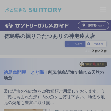
このページの本文へ移動
メニュ
現在地
から探す
徳島県の掘りごたつありの神泡達人店
一覧表示
地図表示
1
～
2
2
件／
件
徳島魚問屋 とと喝
[割烹/徳島近海で捕れる天然の
地魚]
常に近海の旬の魚を20数種類ご用意しております。う
ず潮にもまれた瀬戸内の魚をご賞味下さい。地酒や地
元の焼酎も豊富に取り揃…