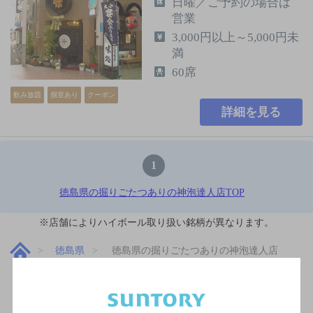
日曜／ご予約の場合は
営業
3,000円以上～5,000円未
満
60席
飲み放題
個室あり
クーポン
詳細を見る
1
徳島県の掘りごたつありの神泡達人店TOP
※店舗によりハイボール取り扱い銘柄が異なります。
徳島県
徳島県の掘りごたつありの神泡達人店
関連ページ