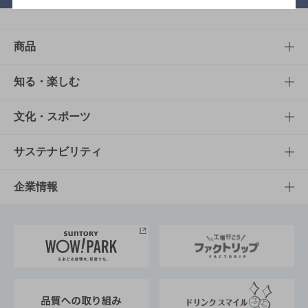
商品
商品TOP
知る・楽しむ
商品一覧
知る・楽しむTOP
文化・スポーツ
商品発売情報
キャンペーン
文化・スポーツTOP
サステナビリティ
栄養成分一覧
工場見学
サントリーホール
サステナビリティTOP
企業情報
お料理・お酒レシピ
サントリー美術館
トップメッセージ
企業情報TOP
地域情報
サントリーサンバーズ大阪
サントリーが考えるサステナビリティ経営
企業概要
東京サントリーサンゴリアス
ESG情報ポータル
グループ企業一覧