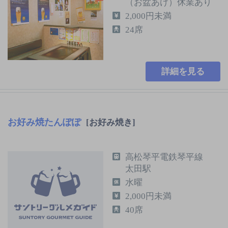
（お盆あけ）休業あり
2,000円未満
24席
詳細を見る
お好み焼たんぽぽ
[お好み焼き]
高松琴平電鉄琴平線
太田駅
水曜
2,000円未満
40席