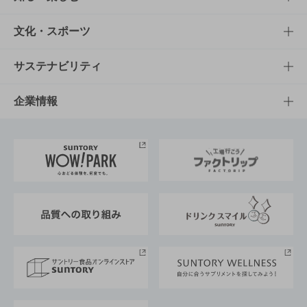
商品一覧
知る・楽しむTOP
文化・スポーツ
商品発売情報
キャンペーン
文化・スポーツTOP
サステナビリティ
栄養成分一覧
工場見学
サントリーホール
サステナビリティTOP
企業情報
お料理・お酒レシピ
サントリー美術館
トップメッセージ
企業情報TOP
地域情報
サントリーサンバーズ大阪
サントリーが考えるサステナビリティ経営
企業概要
東京サントリーサンゴリアス
ESG情報ポータル
グループ企業一覧
サントリースポーツ
サステナビリティストーリーズ
事業所一覧
採用情報