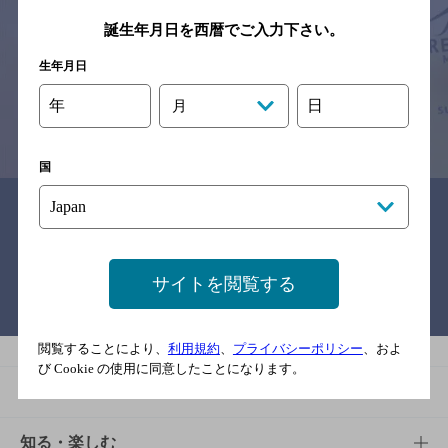
サイトマップ
ご意見・ご感想
利用規約
誕生年月日を西暦でご入力下さい。
※それぞれのお店のメニューや営業時間などの掲載情報については、
予告なしに変更されることがありますので、
念のためお店にご確認の上ご来店くださいますようお願い申し上げま
生年月日
す。
年
日
月
情報提供：ぐるなび
国
関連リンク
サイトを閲覧する
バー検索サイト［BAR-NAVI］
閲覧することにより、
利用規約
、
プライバシーポリシー
、およ
び Cookie の使用に同意したことになります。
商品
商品TOP
知る・楽しむ