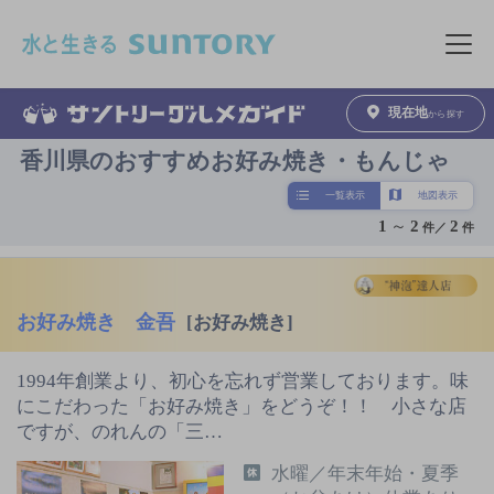
このページの本文へ移動
メニュ
現在地
から探す
香川県のおすすめお好み焼き・もんじゃ
一覧表示
地図表示
1
～
2
2
件／
件
お好み焼き 金吾
[お好み焼き]
1994年創業より、初心を忘れず営業しております。味
にこだわった「お好み焼き」をどうぞ！！ 小さな店
ですが、のれんの「三…
水曜／年末年始・夏季