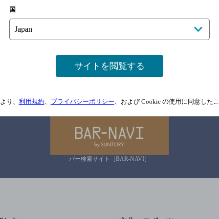
サイトマップ
ご意見・ご感想
利用規約
国
情報については、
予告なしに変更されることがありますので、
念のためお店にご確
情報提供：ぐるなび
サイトを閲覧する
関連リンク
より、
利用規約
、
プライバシーポリシー
、および Cookie の使用に同意し
バー検索サイト［BAR-NAVI］