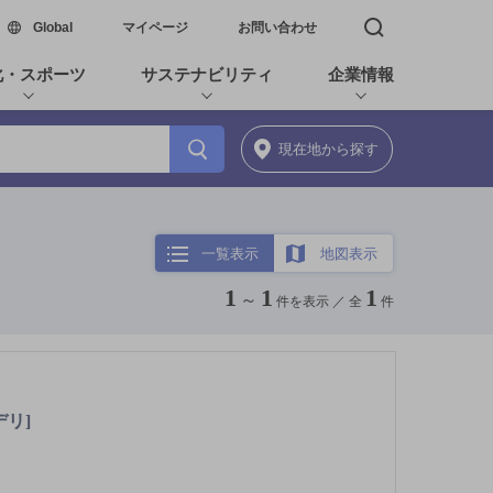
新しいウィンドウで開く
Global
マイページ
お問い合わせ
検索窓を開く
化・スポーツ
サステナビリティ
企業情報
現在地
から探す
一覧表示
地図表示
1
1
1
～
件を表示 ／
全
件
デリ]