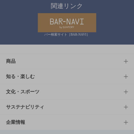
関連リンク
バー検索サイト［BAR-NAVI］
商品
商品TOP
知る・楽しむ
商品一覧
知る・楽しむTOP
文化・スポーツ
商品発売情報
キャンペーン
文化・スポーツTOP
サステナビリティ
栄養成分一覧
工場見学
サントリーホール
サステナビリティTOP
企業情報