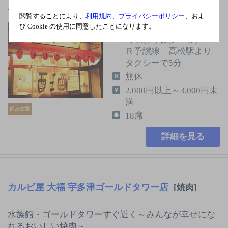
400日以上じっくり飼育…
閲覧することにより、
利用規約
、
プライバシーポリシー
、およ
び Cookie の使用に同意したことになります。
コトデン琴平線 片原
町駅より徒歩30秒／Ｊ
Ｒ予讃線 高松駅より
タクシーで5分
無休
2,000円以上～3,000円未
満
飲み放題
18席
詳細を見る
カルビ屋 大福 宇多津ゴールドタワー店
[焼肉]
水族館・ゴールドタワーすぐ近く～みんなが幸せにな
れるおいしい焼肉～