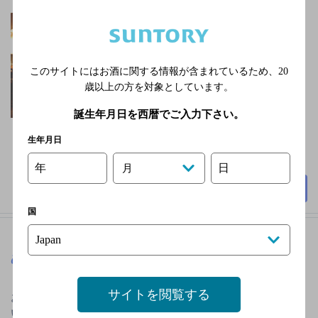
高松琴平電鉄線 瓦町
駅 徒歩4分（310m）／
ＪＲ高徳線 栗林駅／
ＪＲ高徳線 栗林公園
このサイトにはお酒に関する情報が含まれているため、
20
北口駅
歳以上の方を対象としています。
年中無休(年末年始除
誕生年月日を西暦でご入力下さい。
く）
2,000円未満
生年月日
50席
年
日
月
詳細を見る
国
めんめ焼き とさか
[炭火焼き鳥 居酒屋]
サイトを閲覧する
お客様ご自身が炭火で鶏肉を炙って食べて頂く、新し
いスタイルの焼き鳥屋です。鶏は「種鶏」と呼ばれる