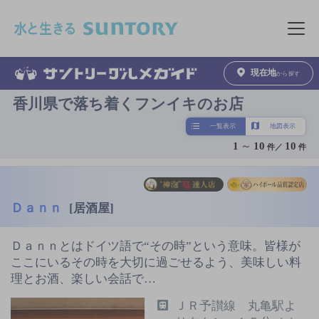
このページの本文へ移動
メニュ
現在地
から探す
香川県で落ち着くフンイキのお店
一覧表示
地図表示
1
～
10
10
件／
件
Ｄａｎｎ
[居酒屋]
Ｄａｎｎとはドイツ語で“その時”という意味。皆様が
ここにいるその時を大切に過ごせるよう、美味しい料
理とお酒、楽しい会話で…
ＪＲ予讃線 丸亀駅よ