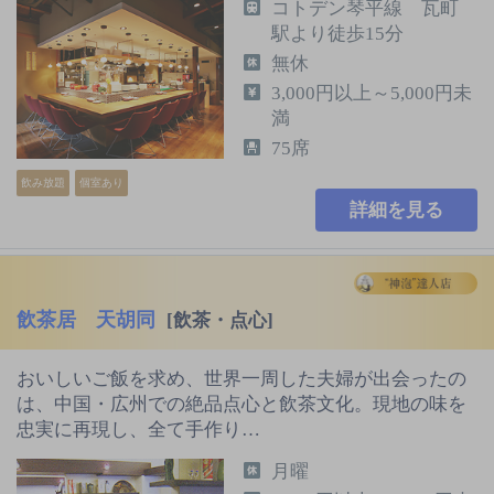
コトデン琴平線 瓦町
駅より徒歩15分
無休
3,000円以上～5,000円未
満
75席
飲み放題
個室あり
詳細を見る
飲茶居 天胡同
[飲茶・点心]
おいしいご飯を求め、世界一周した夫婦が出会ったの
は、中国・広州での絶品点心と飲茶文化。現地の味を
忠実に再現し、全て手作り…
月曜