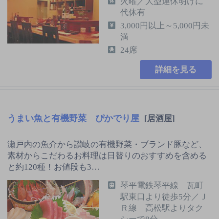
火曜／大型連休明けに
代休有
3,000円以上～5,000円未
満
24席
詳細を見る
うまい魚と有機野菜 ぴかでり屋
[居酒屋]
瀬戸内の魚介から讃岐の有機野菜・ブランド豚など、
素材からこだわるお料理は日替りのおすすめを含める
と約120種！お値段も3…
琴平電鉄琴平線 瓦町
駅東口より徒歩5分／Ｊ
Ｒ線 高松駅よりタク