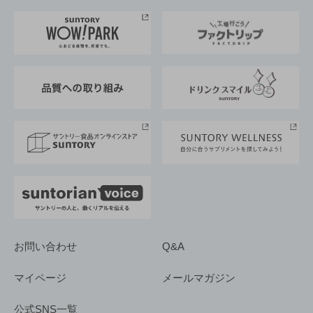
お料理・お酒レシピ
サントリー美術館
トップメッセージ
企業情報TOP
地域情報
サントリーサンバーズ大阪
サントリーが考えるサステナビリティ経営
企業概要
東京サントリーサンゴリアス
ESG情報ポータル
グループ企業一覧
サントリースポーツ
サステナビリティストーリーズ
事業所一覧
採用情報
お問い合わせ
Q&A
マイページ
メールマガジン
公式SNS一覧