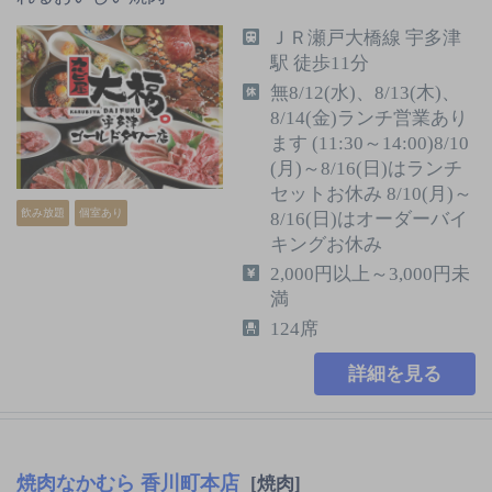
ＪＲ瀬戸大橋線 宇多津
駅 徒歩11分
無8/12(水)、8/13(木)、
8/14(金)ランチ営業あり
ます (11:30～14:00)8/10
(月)～8/16(日)はランチ
セットお休み 8/10(月)～
飲み放題
個室あり
8/16(日)はオーダーバイ
キングお休み
2,000円以上～3,000円未
満
124席
詳細を見る
焼肉なかむら 香川町本店
[焼肉]