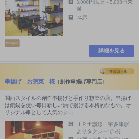
3,000円以上～5,000円未
満
24席
飲み放題
詳細を見る
串揚げ お惣菜 椛
[創作串揚げ専門店]
関西スタイルの創作串揚げと手作り惣菜の店。串揚げ
は銅鍋を使い毎日新しい油で揚げる本格的なもの。オ
リジナル串として人気のジ…
ＪＲ土讃線 宇多津駅
よりタクシーで5分