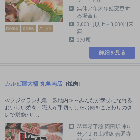
シーで8分
無休／年末年始変更す
る場合有
2,000円以上～3,000円未
飲み放題
個室あり
クーポン
満
170席
詳細を見る
カルビ屋大福 丸亀南店
[焼肉]
≪フジグラン丸亀 敷地内≫～みんなが幸せになれる
おいしい焼肉～職人が手切りしたお肉をこだわりのタ
レで堪能♪サ…
琴電琴平線 岡田駅 車8
分／ＪＲ土讃線 善通寺