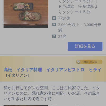
りタクシー１５分／Ｊ
Ｒ予讃線 宇多津駅よ
りタクシー１５分
不定休
2,000円以上～3,000円未
満
25席
詳細を見る
高松 イタリア料理 イタリアンビストロ ヒライ
[イタリアン]
静かに佇むモダンな空間、ここは古民家でした。イタ
リアンなのに、隠れ家の名に相応しいお店。その風合
いが生きた店内で過ごす時…