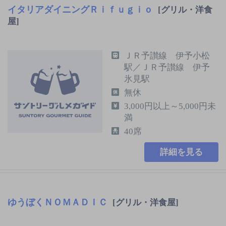
イタリアダイニングＲｉｆｕｇｉｏ
[グリル・洋食
屋]
ＪＲ予讃線 伊予小松
駅／ＪＲ予讃線 伊予
氷見駅
無休
3,000円以上～5,000円未
満
40席
詳細を見る
ゆうぼくＮＯＭＡＤＩＣ
[グリル・洋食屋]