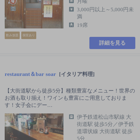
月曜
3,000円以上～5,000円未
満
19席
飲み放題
個室あり
詳細を見る
restaurant＆bar soar
[イタリア料理]
【大街道駅から徒歩5分】種類豊富なメニュー！世界の
お酒も取り揃え！ワインも豊富にご用意しておりま
す！女子会にデー…
伊予鉄道松山市駅線 大
街道駅 徒歩5分／伊予鉄
道環状線 大街道駅 徒歩
5分