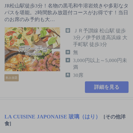
JR松山駅徒歩3分！名物の黒毛和牛溶岩焼きや多彩なタ
パスを堪能。2時間飲み放題付コースがお得です！当日
のお席のみ予約も大…
ＪＲ予讃線 松山駅 徒歩
3分／伊予鉄道高浜線 大
手町駅 徒歩3分
無
3,000円以上～5,000円未
満
30席
飲み放題
詳細を見る
LA CUISINE JAPONAISE 玻璃（はり）
[その他洋
食]