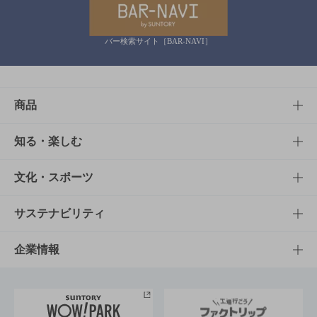
バー検索サイト［BAR-NAVI］
商品
商品TOP
知る・楽しむ
商品一覧
知る・楽しむTOP
文化・スポーツ
商品発売情報
キャンペーン
文化・スポーツTOP
サステナビリティ
栄養成分一覧
工場見学
サントリーホール
サステナビリティTOP
企業情報
お料理・お酒レシピ
サントリー美術館
トップメッセージ
企業情報TOP
地域情報
サントリーサンバーズ大阪