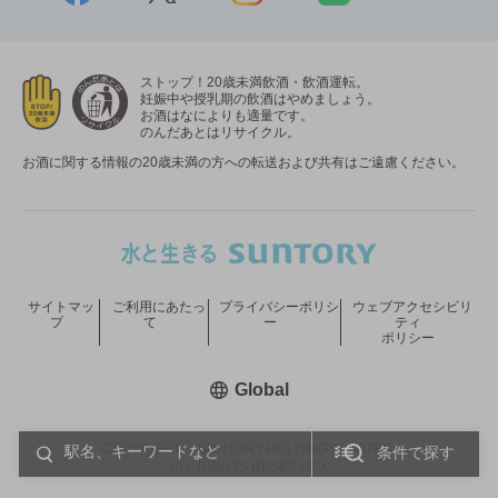
ストップ！20歳未満飲酒・飲酒運転。
妊娠中や授乳期の飲酒はやめましょう。
お酒はなによりも適量です。
のんだあとはリサイクル。
お酒に関する情報の20歳未満の方への転送および共有はご遠慮ください。
サイトマッ
ご利用にあたっ
プライバシーポリシ
ウェブアクセシビリ
プ
て
ー
ティ
ポリシー
新しいウィンドウで開く
Global
COPYRIGHT © SUNTORY HOLDINGS LIMITED.
条件で探す
ALL RIGHTS RESERVED.