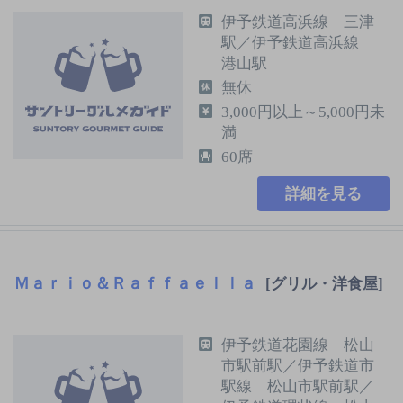
伊予鉄道高浜線 三津
駅／伊予鉄道高浜線
港山駅
無休
3,000円以上～5,000円未
満
60席
詳細を見る
Ｍａｒｉｏ＆Ｒａｆｆａｅｌｌａ
[グリル・洋食屋]
伊予鉄道花園線 松山
市駅前駅／伊予鉄道市
駅線 松山市駅前駅／