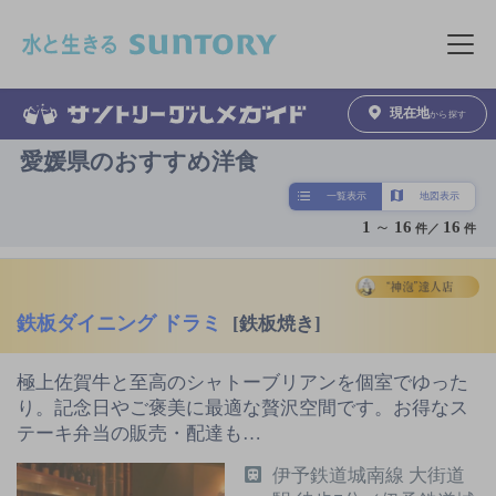
このページの本文へ移動
メニュ
現在地
から探す
愛媛県のおすすめ洋食
一覧表示
地図表示
1
～
16
16
件／
件
鉄板ダイニング ドラミ
[鉄板焼き]
極上佐賀牛と至高のシャトーブリアンを個室でゆった
り。記念日やご褒美に最適な贅沢空間です。お得なス
テーキ弁当の販売・配達も…
伊予鉄道城南線 大街道