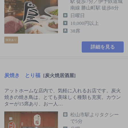
駅 徒歩7分／伊予鉄道城
南線 勝山町駅 徒歩8分
日曜日
10,000円以上
38席
個室あり
詳細を見る
炭焼き とり福
[炭火焼居酒屋]
アットホームな店内で、気軽に入れるお店です。炭火
焼きの焼き鳥は、とても美味しく種類も充実。カウン
ターが15席あり、お一人…
松山市駅よりタクシー
で5分