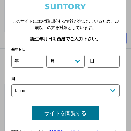
※伊予鉄 ��島屋に
準ずる
90席
このサイトにはお酒に関する情報が含まれているため、
20
歳以上の方を対象としています。
詳細を見る
誕生年月日を西暦でご入力下さい。
生年月日
年
日
月
ＪＩＳ松山店
[グリル・洋食屋]
国
無休
3,000円以上～5,000円未
満
200席
サイトを閲覧する