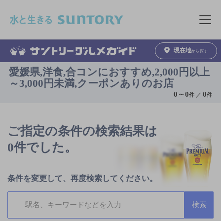
このページの本文へ移動
メニュ
現在地
から探す
愛媛県,洋食,合コンにおすすめ,2,000円以上
～3,000円未満,クーポンありのお店
0
～
0
0
件 ／
件
ご指定の条件の検索結果は
0件でした。
条件を変更して、再度検索してください。