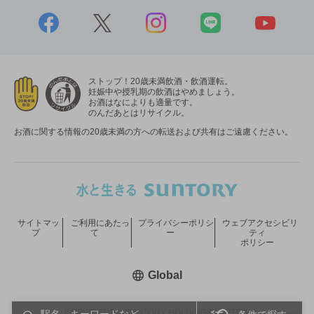
ストップ！20歳未満飲酒・飲酒運転。
妊娠中や授乳期の飲酒はやめましょう。
お酒はなによりも適量です。
のんだあとはリサイクル。
お酒に関する情報の20歳未満の方への転送および共有はご遠慮ください。
サイトマッ
ご利用にあたっ
プライバシーポリシ
ウェブアクセシビリ
プ
て
ー
ティ
ポリシー
新しいウィンドウで開く
Global
COPYRIGHT © SUNTORY HOLDINGS LIMITED.