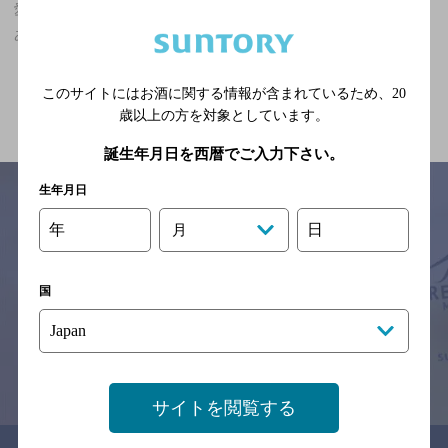
愛媛県,洋食,合コンにおすすめ,2,000円以上～3,000円未満,クーポン
ありのお店
関連ページ
このサイトにはお酒に関する情報が含まれているため、
20
歳以上の方を対象としています。
誕生年月日を西暦でご入力下さい。
生年月日
年
日
月
サイトマップ
ご意見・ご感想
利用規約
※それぞれのお店のメニューや営業時間などの掲載情報については、
国
予告なしに変更されることがありますので、
念のためお店にご確認の上ご来店くださいますようお願い申し上げま
す。
情報提供：ぐるなび
サイトを閲覧する