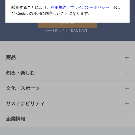
関連リンク
閲覧することにより、
利用規約
、
プライバシーポリシー
、およ
び Cookie の使用に同意したことになります。
バー検索サイト［BAR-NAVI］
商品
商品TOP
知る・楽しむ
商品一覧
知る・楽しむTOP
文化・スポーツ
商品発売情報
キャンペーン
文化・スポーツTOP
サステナビリティ
栄養成分一覧
工場見学
サントリーホール
サステナビリティTOP
企業情報
お料理・お酒レシピ
サントリー美術館
トップメッセージ
企業情報TOP