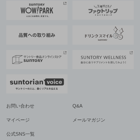
地域情報
サントリーサンバーズ大阪
サントリーが考えるサステナビリティ経営
企業概要
東京サントリーサンゴリアス
ESG情報ポータル
グループ企業一覧
サントリースポーツ
サステナビリティストーリーズ
事業所一覧
採用情報
お問い合わせ
Q&A
マイページ
メールマガジン
公式SNS一覧