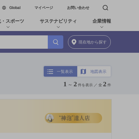
新しいウィンドウで開く
Global
マイページ
お問い合わせ
検索窓を開く
化・スポーツ
サステナビリティ
企業情報
現在地
から探す
一覧表示
地図表示
1
2
2
～
件を表示 ／
全
件