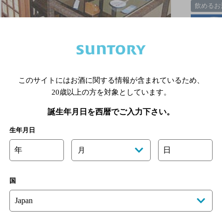
飲めるお
飲み放題
個室あり
クーポン
このサイトにはお酒に関する情報が含まれているため、
20歳以上の方を対象としています。
詳細を見る
誕生年月日を西暦でご入力下さい。
生年月日
年
日
月
1
愛媛県でオシャレなフンイキの
国
※店舗によりハイボール取り扱い銘