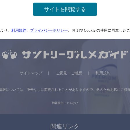
サイトを閲覧する
関連ページ
より、
利用規約
、
プライバシーポリシー
、および Cookie の使用に同意し
サイトマップ
ご意見・ご感想
利用規約
情報については、
予告なしに変更されることがありますので、
念のためお店にご確
情報提供：ぐるなび
関連リンク