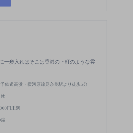
に一歩入ればそこは香港の下町のような雰
伊予鉄道高浜・横河原線見奈良駅より徒歩5分
無休
,000円未満
0席