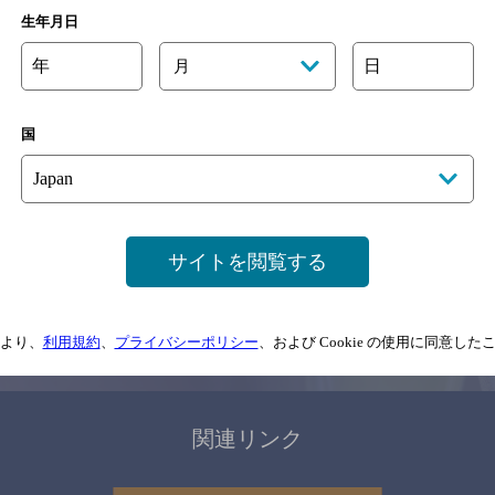
関連ページ
生年月日
年
日
月
国
サイトマップ
ご意見・ご感想
利用規約
サイトを閲覧する
情報については、
予告なしに変更されることがありますので、
念のためお店にご確
より、
利用規約
、
プライバシーポリシー
、および Cookie の使用に同意し
情報提供：ぐるなび
関連リンク