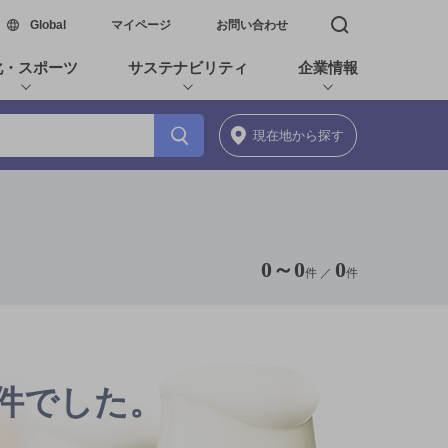
新しいウィンドウで開く
Global
マイページ
お問い合わせ
検索窓を開く
化・スポーツ
サステナビリティ
企業情報
現在地
から探す
0
～
0
0
件 ／
件
0件でした。