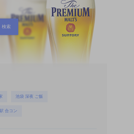
家
池袋 深夜 ご飯
駅 合コン