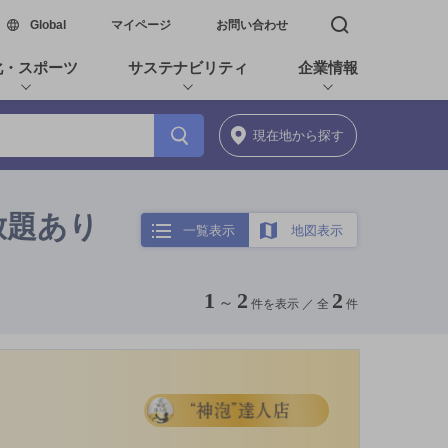
新しいウィンドウで開く
Global
マイページ
お問い合わせ
検索窓を開く
化・スポーツ
サステナビリティ
企業情報
現在地
から探す
み放題あり
一覧表示
地図表示
1
2
2
～
件を表示 ／
全
件