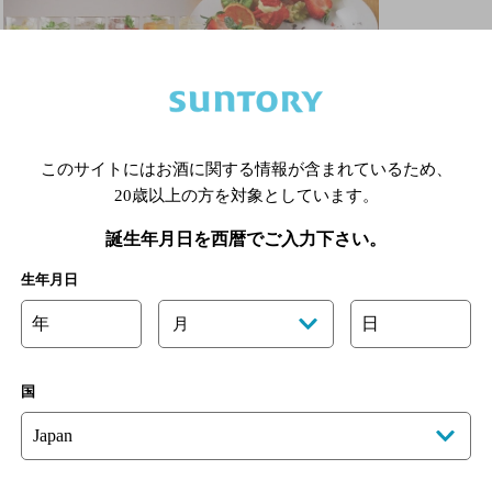
飲み放題
このサイトにはお酒に関する情報が含まれているため、
20歳以上の方を対象としています。
詳細を見る
誕生年月日を西暦でご入力下さい。
生年月日
1
年
日
月
松山市駅(愛媛県)周辺500m,3,000円以上～5,0
国
※店舗によりハイボール取り扱い銘