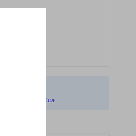
00円未満,飲み放題ありのお店TOP
柄が異なります。