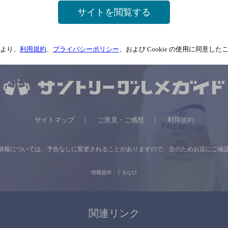
関連ページ
サイトを閲覧する
より、
利用規約
、
プライバシーポリシー
、および Cookie の使用に同意し
サイトマップ
ご意見・ご感想
利用規約
情報については、
予告なしに変更されることがありますので、
念のためお店にご確
情報提供：ぐるなび
関連リンク