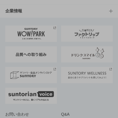
栄養成分一覧
工場見学
サントリーホール
サステナビリティTOP
企業情報
お料理・お酒レシピ
サントリー美術館
トップメッセージ
企業情報TOP
地域情報
サントリーサンバーズ大阪
サントリーが考えるサステナビリティ経営
企業概要
東京サントリーサンゴリアス
ESG情報ポータル
グループ企業一覧
サントリースポーツ
サステナビリティストーリーズ
事業所一覧
採用情報
お問い合わせ
Q&A