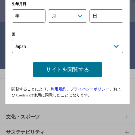
生年月日
情報提供：ぐるなび
年
日
月
関連リンク
国
バー検索サイト［BAR-NAVI］
サイトを閲覧する
商品
閲覧することにより、
利用規約
、
プライバシーポリシー
、およ
び Cookie の使用に同意したことになります。
商品TOP
知る・楽しむ
商品一覧
知る・楽しむTOP
文化・スポーツ
商品発売情報
キャンペーン
文化・スポーツTOP
サステナビリティ