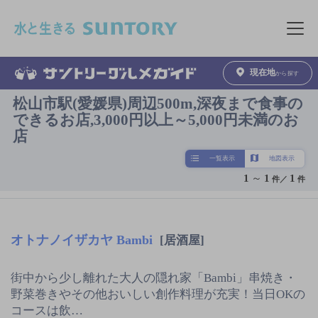
このページの本文へ移動
メニュ
現在地
から探す
松山市駅(愛媛県)周辺500m,深夜まで食事の
できるお店,3,000円以上～5,000円未満のお
店
一覧表示
地図表示
1
～
1
1
件／
件
オトナノイザカヤ Bambi
[居酒屋]
街中から少し離れた大人の隠れ家「Bambi」串焼き・
野菜巻きやその他おいしい創作料理が充実！当日OKの
コースは飲…