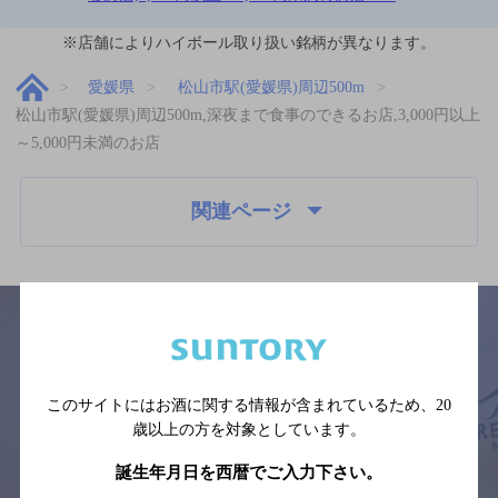
※店舗によりハイボール取り扱い銘柄が異なります。
愛媛県
松山市駅(愛媛県)周辺500m
松山市駅(愛媛県)周辺500m,深夜まで食事のできるお店,3,000円以上
～5,000円未満のお店
関連ページ
サイトマップ
ご意見・ご感想
利用規約
このサイトにはお酒に関する情報が含まれているため、
20
※それぞれのお店のメニューや営業時間などの掲載情報については、
歳以上の方を対象としています。
予告なしに変更されることがありますので、
念のためお店にご確認の上ご来店くださいますようお願い申し上げま
す。
誕生年月日を西暦でご入力下さい。