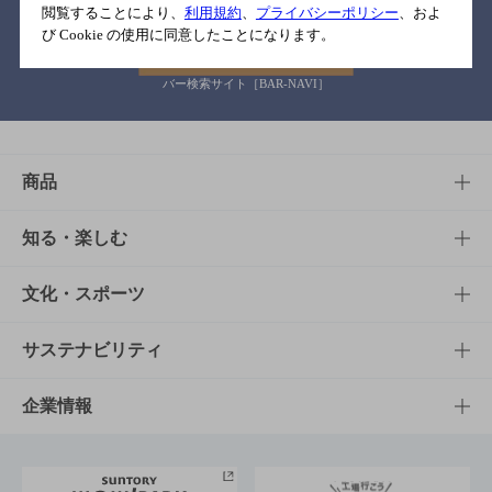
閲覧することにより、
利用規約
、
プライバシーポリシー
、およ
び Cookie の使用に同意したことになります。
バー検索サイト［BAR-NAVI］
商品
商品TOP
知る・楽しむ
商品一覧
知る・楽しむTOP
文化・スポーツ
商品発売情報
キャンペーン
文化・スポーツTOP
サステナビリティ
栄養成分一覧
工場見学
サントリーホール
サステナビリティTOP
企業情報
お料理・お酒レシピ
サントリー美術館
トップメッセージ
企業情報TOP