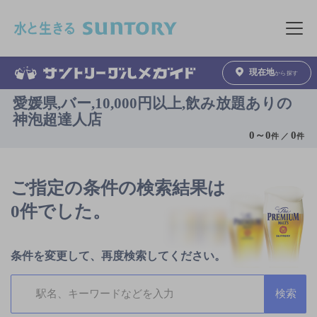
このページの本文へ移動
メニュ
現在地
から探す
愛媛県,バー,10,000円以上,飲み放題ありの
神泡超達人店
0
～
0
0
件 ／
件
ご指定の条件の検索結果は
0件でした。
条件を変更して、再度検索してください。