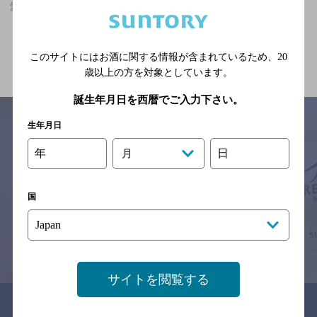
愛媛県,バー,10,000円以上,飲み放題ありの神泡超達人店
関連ページ
このサイトにはお酒に関する情報が含まれているため、
20
歳以上の方を対象としています。
誕生年月日を西暦でご入力下さい。
生年月日
年
日
月
サイトマップ
ご意見・ご感想
利用規約
※それぞれのお店のメニューや営業時間などの掲載情報については、
予告なしに変更されることがありますので、
国
念のためお店にご確認の上ご来店くださいますようお願い申し上げま
す。
情報提供：ぐるなび
サイトを閲覧する
関連リンク