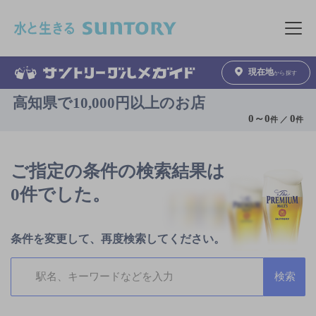
このページの本文へ移動
メニュ
現在地
から探す
高知県で10,000円以上のお店
0
～
0
0
件 ／
件
ご指定の条件の検索結果は
0件でした。
条件を変更して、再度検索してください。