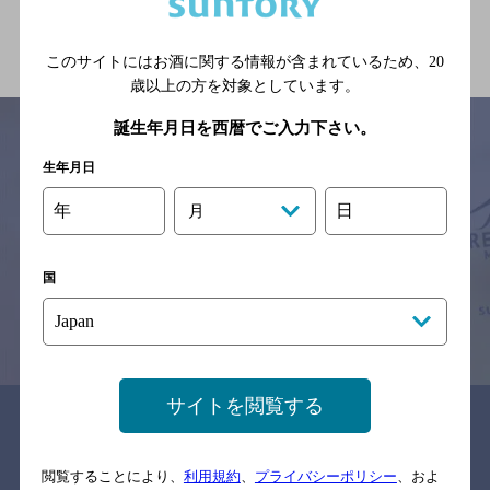
関連ページ
このサイトにはお酒に関する情報が含まれているため、
20
歳以上の方を対象としています。
誕生年月日を西暦でご入力下さい。
生年月日
サイトマップ
ご意見・ご感想
利用規約
年
日
月
※それぞれのお店のメニューや営業時間などの掲載情報については、
予告なしに変更されることがありますので、
念のためお店にご確認の上ご来店くださいますようお願い申し上げま
す。
国
情報提供：ぐるなび
サイトを閲覧する
関連リンク
閲覧することにより、
利用規約
、
プライバシーポリシー
、およ