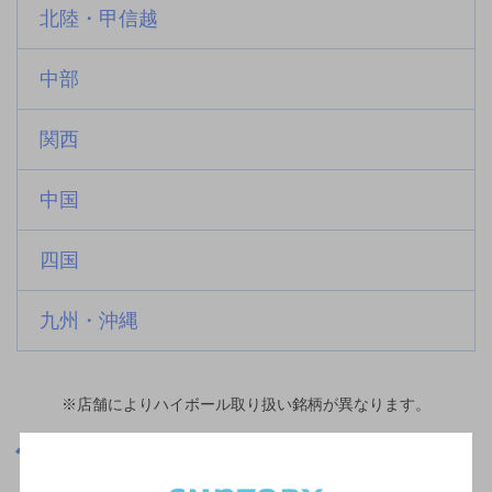
北陸・甲信越
中部
関西
中国
四国
九州・沖縄
※店舗によりハイボール取り扱い銘柄が異なります。
高知県
高知県で10,000円以上のお店