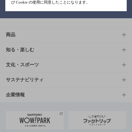
び Cookie の使用に同意したことになります。
バー検索サイト［BAR-NAVI］
商品
商品TOP
知る・楽しむ
商品一覧
知る・楽しむTOP
文化・スポーツ
商品発売情報
キャンペーン
文化・スポーツTOP
サステナビリティ
栄養成分一覧
工場見学
サントリーホール
サステナビリティTOP
企業情報
お料理・お酒レシピ
サントリー美術館
トップメッセージ
企業情報TOP
地域情報
サントリーサンバーズ大阪
サントリーが考えるサステナビリティ経営
企業概要