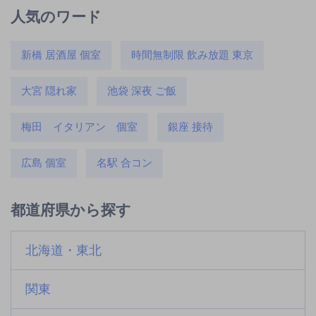
人気のワード
新橋 居酒屋 個室
時間無制限 飲み放題 東京
大宮 隠れ家
池袋 深夜 ご飯
梅田 イタリアン 個室
銀座 接待
広島 個室
名駅 合コン
都道府県から探す
北海道・東北
関東