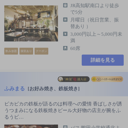
JR高知駅南口より徒歩
で5分
月曜日（祝日営業、振
替あり ）
3,000円以上～5,000円未
満
60席
飲み放題
個室あり
クーポン
詳細を見る
ふみまる
[お好み焼き、鉄板焼き]
ピカピカの鉄板が語るのは料理への愛情 香ばしさが誘
うつまみになる鉄板焼きビール大好物の店主が腕をふ
るうビ…
バス 鴨田小学校通北よ