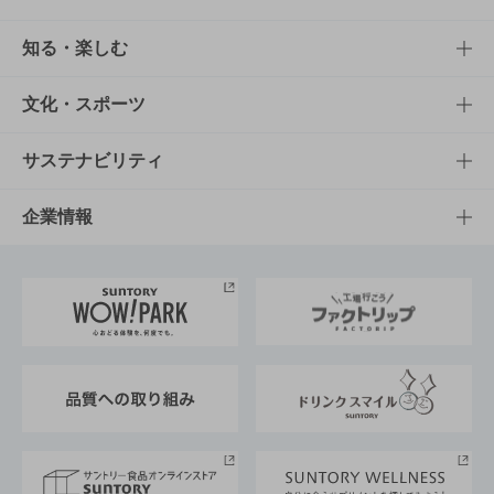
商品TOP
知る・楽しむ
商品一覧
知る・楽しむTOP
文化・スポーツ
商品発売情報
キャンペーン
文化・スポーツTOP
サステナビリティ
栄養成分一覧
工場見学
サントリーホール
サステナビリティTOP
企業情報
お料理・お酒レシピ
サントリー美術館
トップメッセージ
企業情報TOP
地域情報
サントリーサンバーズ大阪
サントリーが考えるサステナビリティ経営
企業概要
東京サントリーサンゴリアス
ESG情報ポータル
グループ企業一覧
サントリースポーツ
サステナビリティストーリーズ
事業所一覧
採用情報