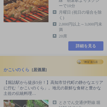
線 朝倉駅よりタクシ
ーで10分
月曜日 (祝日の場合を除
く)
2,000円以上～3,000円未
満
20席
詳細を見る
かこいのくら
[居酒屋]
【堀詰駅から徒歩5分！】高知市廿代町の静かなエリア
に佇む「かこいのくら」。地元の新鮮な食材と豊かな
土佐の伝統料理…
とさでん交通伊野線 堀