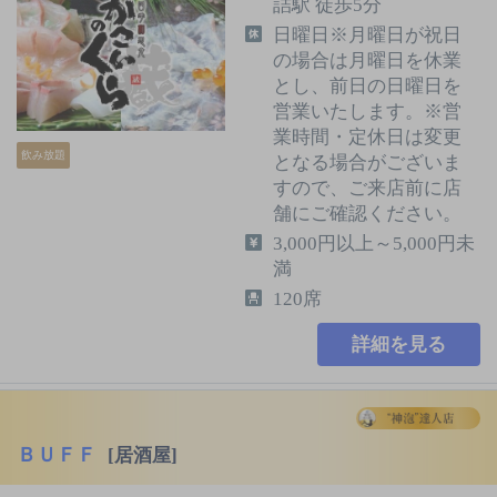
詰駅 徒歩5分
日曜日※月曜日が祝日
の場合は月曜日を休業
とし、前日の日曜日を
営業いたします。※営
業時間・定休日は変更
飲み放題
となる場合がございま
すので、ご来店前に店
舗にご確認ください。
3,000円以上～5,000円未
満
120席
詳細を見る
ＢＵＦＦ
[居酒屋]