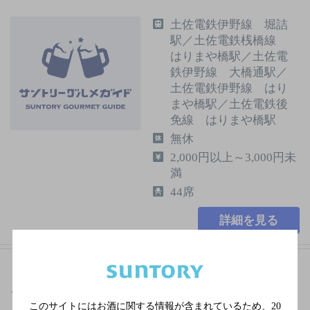
土佐電鉄伊野線 堀詰
駅／土佐電鉄桟橋線
はりまや橋駅／土佐電
鉄伊野線 大橋通駅／
土佐電鉄伊野線 はり
まや橋駅／土佐電鉄後
免線 はりまや橋駅
無休
2,000円以上～3,000円未
満
44席
詳細を見る
さくら
[居酒屋]
このサイトにはお酒に関する情報が含まれているため、
20