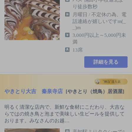
り徒歩数秒
月曜日 / 不定休の為、電
話連絡が嬉しいですm(_
_)m
3,000円以上～5,000円未
満
13席
詳細を見る
やきとり大吉 秦泉寺店
[やきとり（焼鳥）居酒屋]
明るく清潔な店内で、新鮮な食材にこだわり、大吉な
らではの焼き鳥と泡まで美味しい生ビールを提供して
おります。みなさんのお越…
高知駅よりタクシーで1