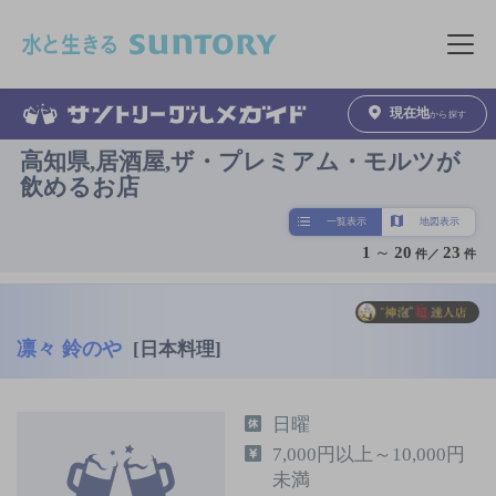
このページの本文へ移動
メニュ
現在地
から探す
高知県,居酒屋,ザ・プレミアム・モルツが
飲めるお店
一覧表示
地図表示
1
～
20
23
件／
件
凛々 鈴のや
[日本料理]
日曜
7,000円以上～10,000円
未満