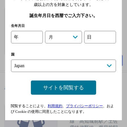
歳以上の方を対象としています。
火曜／水曜
誕生年月日を西暦でご入力下さい。
2,000円以上～3,000円未
満
生年月日
35席
年
日
月
国
詳細を見る
サイトを閲覧する
や台ずし高知大橋通町
[居酒屋]
閲覧することにより、
利用規約
、
プライバシーポリシー
、およ
土佐電鉄伊野線 大橋
び Cookie の使用に同意したことになります。
通駅／土佐電鉄伊野
線 高知城前駅／土佐