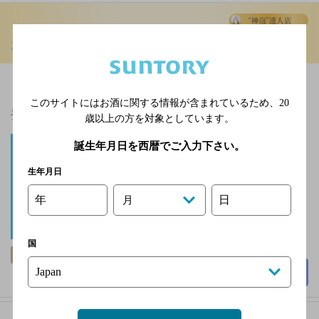
カラオケ館 高知追手筋店
[その他]
【歓送迎会・二次会・パーティーはカラオケ館で決ま
り！】◆Web予約限定！時間無制限 飲み放題プラン新
このサイトにはお酒に関する情報が含まれているため、
20
登場！◆大画…
歳以上の方を対象としています。
とさでん交通桟橋線 蓮
誕生年月日を西暦でご入力下さい。
池町通駅 徒歩4分
生年月日
無
3,000円以上～5,000円未
年
日
月
満
100席
国
飲み放題
個室あり
詳細を見る