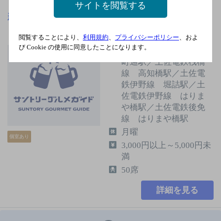
サイトを閲覧する
新中国料理彩華
[中華料理]
閲覧することにより、
利用規約
、
プライバシーポリシー
、およ
び Cookie の使用に同意したことになります。
土佐電鉄桟橋線 蓮池
町通駅／土佐電鉄桟橋
線 高知橋駅／土佐電
鉄伊野線 堀詰駅／土
佐電鉄伊野線 はりま
や橋駅／土佐電鉄後免
線 はりまや橋駅
月曜
個室あり
3,000円以上～5,000円未
満
50席
詳細を見る