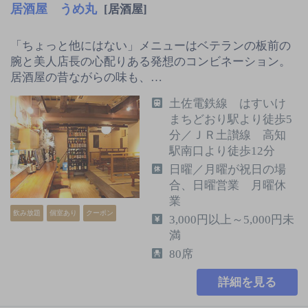
居酒屋 うめ丸
[居酒屋]
「ちょっと他にはない」メニューはベテランの板前の
腕と美人店長の心配りある発想のコンビネーション。
居酒屋の昔ながらの味も、…
土佐電鉄線 はすいけ
まちどおり駅より徒歩5
分／ＪＲ土讃線 高知
駅南口より徒歩12分
日曜／月曜が祝日の場
合、日曜営業 月曜休
業
飲み放題
個室あり
クーポン
3,000円以上～5,000円未
満
80席
詳細を見る