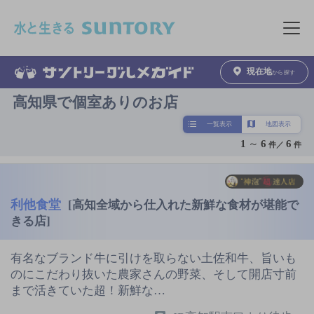
このページの本文へ移動
メニュ
現在地
から探す
高知県で個室ありのお店
一覧表示
地図表示
1
～
6
6
件／
件
利他食堂
[高知全域から仕入れた新鮮な食材が堪能で
きる店]
有名なブランド牛に引けを取らない土佐和牛、旨いも
のにこだわり抜いた農家さんの野菜、そして開店寸前
まで活きていた超！新鮮な…