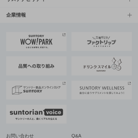
栄養成分一覧
工場見学
サントリーホール
サステナビリティTOP
企業情報
お料理・お酒レシピ
サントリー美術館
トップメッセージ
企業情報TOP
地域情報
サントリーサンバーズ大阪
サントリーが考えるサステナビリティ経営
企業概要
東京サントリーサンゴリアス
ESG情報ポータル
グループ企業一覧
サントリースポーツ
サステナビリティストーリーズ
事業所一覧
採用情報
お問い合わせ
Q&A