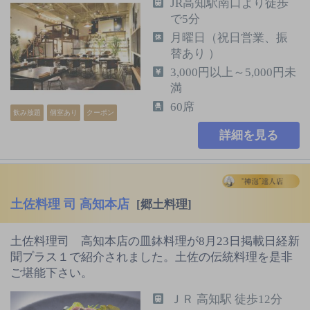
JR高知駅南口より徒歩
で5分
月曜日（祝日営業、振
替あり ）
3,000円以上～5,000円未
満
60席
飲み放題
個室あり
クーポン
詳細を見る
土佐料理 司 高知本店
[郷土料理]
土佐料理司 高知本店の皿鉢料理が8月23日掲載日経新
聞プラス１で紹介されました。土佐の伝統料理を是非
ご堪能下さい。
ＪＲ 高知駅 徒歩12分