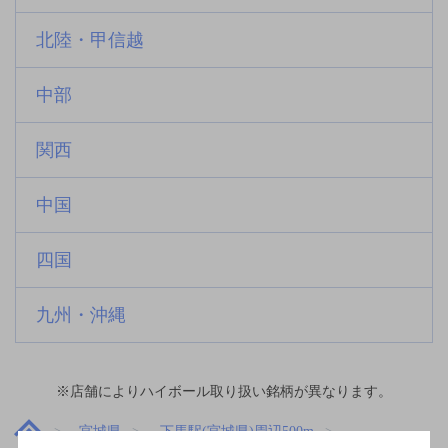
北陸・甲信越
中部
関西
中国
四国
九州・沖縄
※店舗によりハイボール取り扱い銘柄が異なります。
宮城県
下馬駅(宮城県)周辺500m