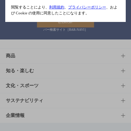
関連リンク
閲覧することにより、
利用規約
、
プライバシーポリシー
、およ
び Cookie の使用に同意したことになります。
バー検索サイト［BAR-NAVI］
商品
商品TOP
知る・楽しむ
商品一覧
知る・楽しむTOP
文化・スポーツ
商品発売情報
キャンペーン
文化・スポーツTOP
サステナビリティ
栄養成分一覧
工場見学
サントリーホール
サステナビリティTOP
企業情報
お料理・お酒レシピ
サントリー美術館
トップメッセージ
企業情報TOP