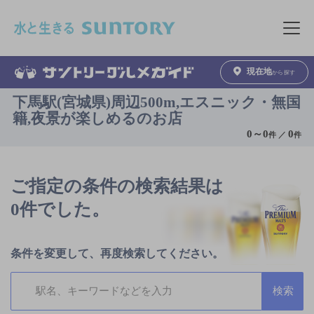
このページの本文へ移動
メニュ
現在地
から探す
下馬駅(宮城県)周辺500m,エスニック・無国
籍,夜景が楽しめるのお店
0
～
0
0
件 ／
件
ご指定の条件の検索結果は
0件でした。
条件を変更して、再度検索してください。