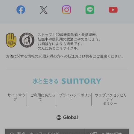
ストップ！20歳未満飲酒・飲酒運転。
妊娠中や授乳期の飲酒はやめましょう。
お酒はなによりも適量です。
のんだあとはリサイクル。
お酒に関する情報の20歳未満の方への転送および共有はご遠慮ください。
サイトマッ
ご利用にあたっ
プライバシーポリシ
ウェブアクセシビリ
プ
て
ー
ティ
ポリシー
新しいウィンドウで開く
Global
COPYRIGHT © SUNTORY HOLDINGS LIMITED.