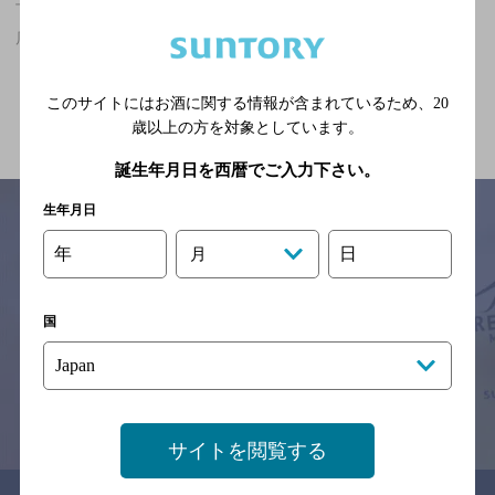
下馬駅(宮城県)周辺500m,エスニック・無国籍,夜景が楽しめるのお
店
関連ページ
このサイトにはお酒に関する情報が含まれているため、
20
歳以上の方を対象としています。
誕生年月日を西暦でご入力下さい。
生年月日
年
日
月
サイトマップ
ご意見・ご感想
利用規約
※それぞれのお店のメニューや営業時間などの掲載情報については、
国
予告なしに変更されることがありますので、
念のためお店にご確認の上ご来店くださいますようお願い申し上げま
す。
情報提供：ぐるなび
サイトを閲覧する