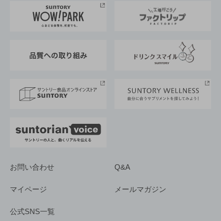
地域情報
サントリーサンバーズ大阪
サントリーが考えるサステナビリティ経営
企業概要
東京サントリーサンゴリアス
ESG情報ポータル
グループ企業一覧
サントリースポーツ
サステナビリティストーリーズ
事業所一覧
採用情報
お問い合わせ
Q&A
マイページ
メールマガジン
公式SNS一覧