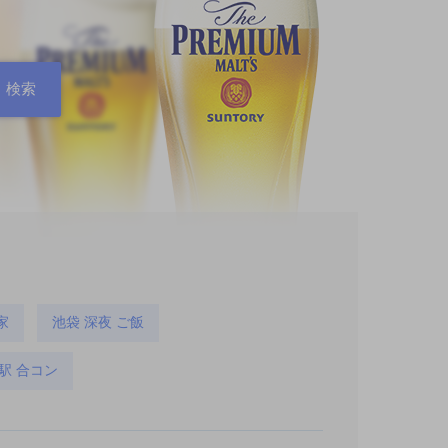
家
池袋 深夜 ご飯
駅 合コン