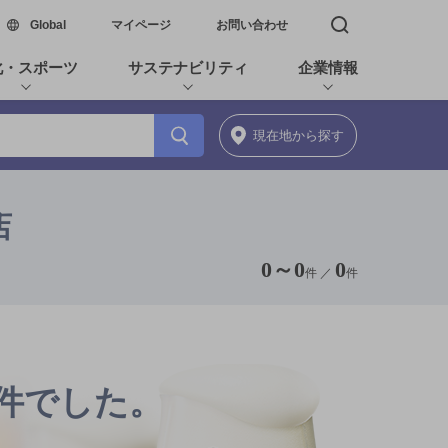
新しいウィンドウで開く
Global
マイページ
お問い合わせ
検索窓を開く
化・スポーツ
サステナビリティ
企業情報
現在地
から探す
店
0
～
0
0
件 ／
件
0件でした。