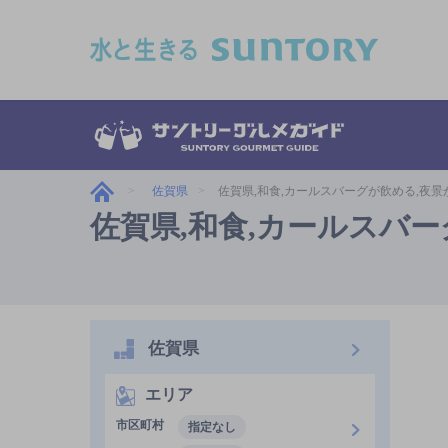
このページの本文へ移動
佐賀県
佐賀県,和食,カールスバーグが飲める,夜
佐賀県,和食,カールスバ
佐賀県
エリア
市区町村
指定なし