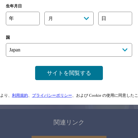
関連ページ
生年月日
年
日
月
国
サイトマップ
ご意見・ご感想
利用規約
サイトを閲覧する
情報については、
予告なしに変更されることがありますので、
念のためお店にご確
より、
利用規約
、
プライバシーポリシー
、および Cookie の使用に同意し
情報提供：ぐるなび
関連リンク