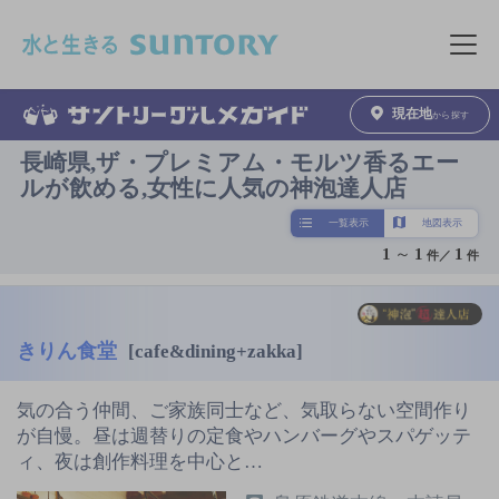
このページの本文へ移動
メニュ
現在地
から探す
長崎県,ザ・プレミアム・モルツ香るエー
ルが飲める,女性に人気の神泡達人店
一覧表示
地図表示
1
～
1
1
件／
件
きりん食堂
[cafe&dining+zakka]
気の合う仲間、ご家族同士など、気取らない空間作り
が自慢。昼は週替りの定食やハンバーグやスパゲッテ
ィ、夜は創作料理を中心と…