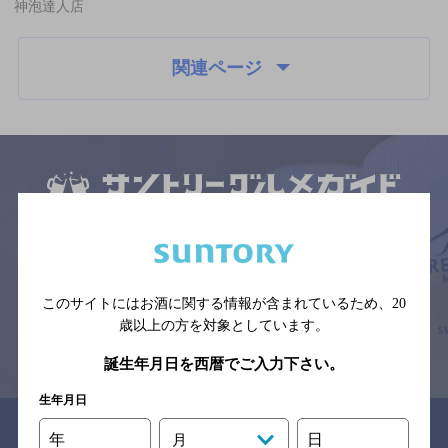
神泡達人店
関連ページ
サイトマップ
ご意見・ご感想
利用規約
※それぞれのお店のメニューや営業時間などの掲載情報については、
予告なしに変更されることがありますので、
念のためお店にご確認の上ご来店くださいますようお願い申し上げま
す。
このサイトにはお酒に関する情報が含まれているため、
20
歳以上の方を対象としています。
情報提供：ぐるなび
誕生年月日を西暦でご入力下さい。
生年月日
関連リンク
年
日
月