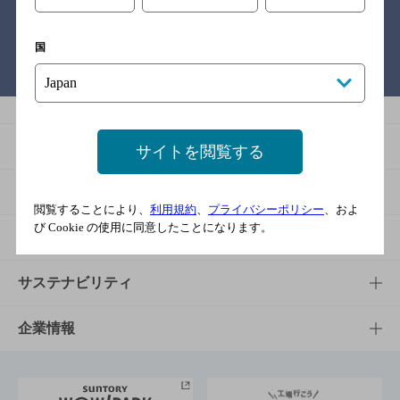
国
バー検索サイト［BAR-NAVI］
商品
サイトを閲覧する
商品TOP
知る・楽しむ
閲覧することにより、
利用規約
、
プライバシーポリシー
、およ
び Cookie の使用に同意したことになります。
商品一覧
知る・楽しむTOP
文化・スポーツ
商品発売情報
キャンペーン
文化・スポーツTOP
サステナビリティ
栄養成分一覧
工場見学
サントリーホール
サステナビリティTOP
企業情報
お料理・お酒レシピ
サントリー美術館
トップメッセージ
企業情報TOP