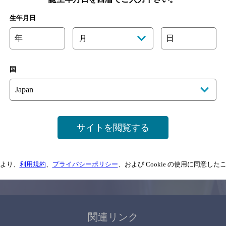
関連ページ
生年月日
年
日
月
国
サイトマップ
ご意見・ご感想
利用規約
サイトを閲覧する
情報については、
予告なしに変更されることがありますので、
念のためお店にご確
より、
利用規約
、
プライバシーポリシー
、および Cookie の使用に同意し
情報提供：ぐるなび
関連リンク