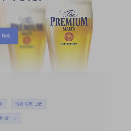
家
池袋 深夜 ご飯
駅 合コン