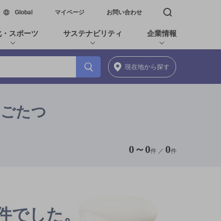
新しいウィンドウで開く
Global
マイページ
お問い合わせ
検索窓を開く
化・スポーツ
サステナビリティ
企業情報
現在地
から探す
りごたつ
0
～
0
0
件 ／
件
0件でした。