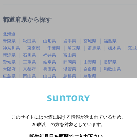
都道府県から探す
北海道
青森県
秋田県
山形県
岩手県
宮城県
福島県
神奈川県
東京都
千葉県
埼玉県
群馬県
栃木県
茨城
新潟県
石川県
福井県
富山県
愛知県
三重県
岐阜県
静岡県
山梨県
長野県
大阪府
京都府
兵庫県
滋賀県
奈良県
和歌山県
広島県
岡山県
山口県
島根県
鳥取県
徳島県
香川県
愛媛県
高知県
福岡県
佐賀県
長崎県
熊本県
大分県
宮崎県
鹿児島
沖縄県
このサイトにはお酒に関する情報が含まれているため、
20歳以上の方を対象としています。
※店舗によりハイボール取り扱い銘
誕生年月日を西暦でご入力下さい。