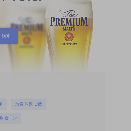
家
池袋 深夜 ご飯
駅 合コン