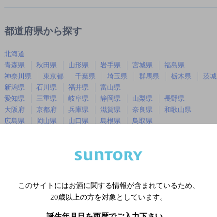
都道府県から探す
北海道
青森県
秋田県
山形県
岩手県
宮城県
福島県
神奈川県
東京都
千葉県
埼玉県
群馬県
栃木県
茨城
新潟県
石川県
福井県
富山県
愛知県
三重県
岐阜県
静岡県
山梨県
長野県
大阪府
京都府
兵庫県
滋賀県
奈良県
和歌山県
広島県
岡山県
山口県
島根県
鳥取県
徳島県
香川県
愛媛県
高知県
福岡県
佐賀県
長崎県
熊本県
大分県
宮崎県
鹿児島
沖縄県
このサイトにはお酒に関する情報が含まれているため、
20歳以上の方を対象としています。
※店舗によりハイボール取り扱い銘
誕生年月日を西暦でご入力下さい。