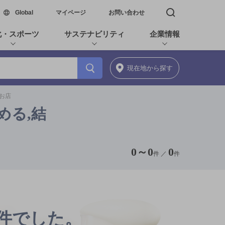
新しいウィンドウで開く
Global
マイページ
お問い合わせ
検索窓を開く
化・スポーツ
サステナビリティ
企業情報
現在地
から探す
のお店
める,結
0
～
0
0
件 ／
件
0件でした。