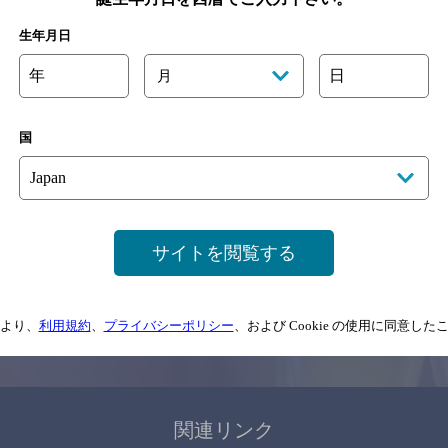
関連ページ
生年月日
年
日
月
国
サイトマップ
ご意見・ご感想
利用規約
サイトを閲覧する
情報については、
予告なしに変更されることがありますので、
念のためお店にご確
より、
利用規約
、
プライバシーポリシー
、および Cookie の使用に同意し
情報提供：ぐるなび
関連リンク