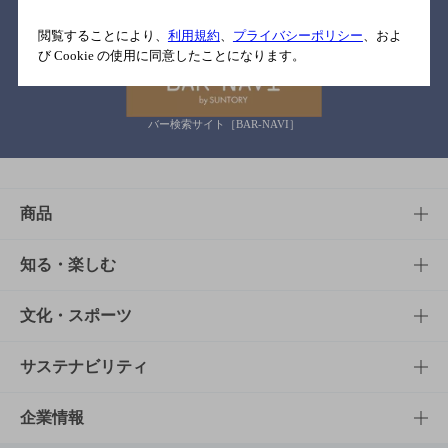
関連リンク
閲覧することにより、
利用規約
、
プライバシーポリシー
、およ
び Cookie の使用に同意したことになります。
バー検索サイト［BAR-NAVI］
商品
商品TOP
知る・楽しむ
商品一覧
知る・楽しむTOP
文化・スポーツ
商品発売情報
キャンペーン
文化・スポーツTOP
サステナビリティ
栄養成分一覧
工場見学
サントリーホール
サステナビリティTOP
企業情報