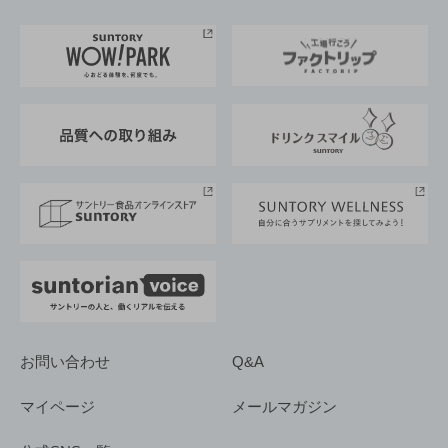
お料理・お酒レシピ
サントリー美術館
トップメッセージ
企業情報TOP
地域情報
サントリーサンバーズ大阪
サントリーが考えるサステナビリティ経営
企業概要
東京サントリーサンゴリアス
ESG情報ポータル
グループ企業一覧
サントリースポーツ
サステナビリティストーリーズ
事業所一覧
採用情報
お問い合わせ
Q&A
マイページ
メールマガジン