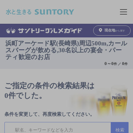
このページの本文へ移動
メニュ
現在地
から探す
浜町アーケード駅(長崎県)周辺500m,カール
スバーグが飲める,30名以上の宴会・パー
ティ歓迎のお店
0
～
0
0
件 ／
件
ご指定の条件の検索結果は
0件でした。
条件を変更して、再度検索してください。