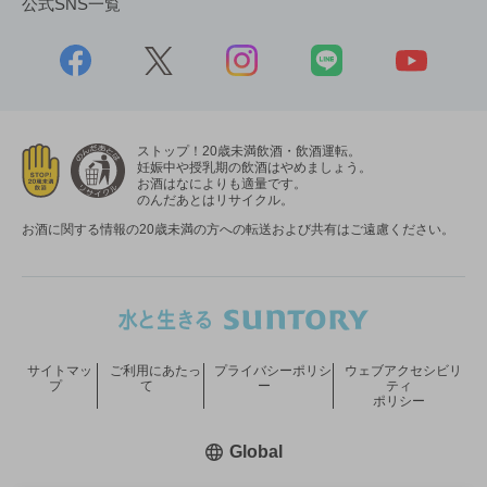
公式SNS一覧
ストップ！20歳未満飲酒・飲酒運転。
妊娠中や授乳期の飲酒はやめましょう。
お酒はなによりも適量です。
のんだあとはリサイクル。
お酒に関する情報の20歳未満の方への転送および共有はご遠慮ください。
サイトマッ
ご利用にあたっ
プライバシーポリシ
ウェブアクセシビリ
プ
て
ー
ティ
ポリシー
新しいウィンドウで開く
Global