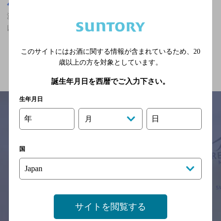
長崎県
浜町アーケード駅(長崎県)周辺500m
浜町アーケード駅(長崎県)周辺500m,カールスバーグが飲める,30名
以上の宴会・パーティ歓迎のお店
このサイトにはお酒に関する情報が含まれているため、
20
関連ページ
歳以上の方を対象としています。
誕生年月日を西暦でご入力下さい。
生年月日
年
日
月
サイトマップ
ご意見・ご感想
利用規約
※それぞれのお店のメニューや営業時間などの掲載情報については、
国
予告なしに変更されることがありますので、
念のためお店にご確認の上ご来店くださいますようお願い申し上げま
す。
情報提供：ぐるなび
サイトを閲覧する