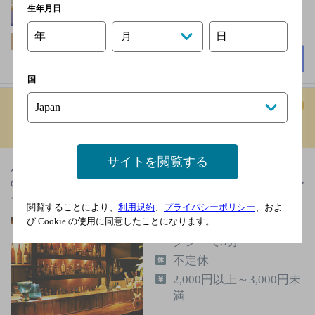
生年月日
年
日
月
飲み放題
個室あり
詳細を見る
国
ＡＫＵＢＩ
[居酒屋ダイニング]
サイトを閲覧する
居酒屋ダイニングとして料理・アルコールはもちろん
の事、店内の照明や音楽にもこだわり、お1人からグル
ープ、カップルのお客様…
閲覧することにより、
利用規約
、
プライバシーポリシー
、およ
び Cookie の使用に同意したことになります。
豊肥線 原水駅よりタ
クシーで5分
不定休
2,000円以上～3,000円未
満