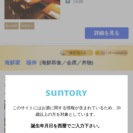
50席
飲み放題
個室あり
詳細を見る
海鮮家 福伸
[海鮮和食／会席／丼物]
天草五橋の五号際にある海鮮料理が自慢のお店。天草
地物を中心に丼物、定食、ご膳物、会席など、色々な
バリエーションで楽しめま…
隔週火曜休業
このサイトにはお酒に関する情報が含まれているため、
20
3,000円以上～5,000円未
歳以上の方を対象としています。
満
誕生年月日を西暦でご入力下さい。
220席