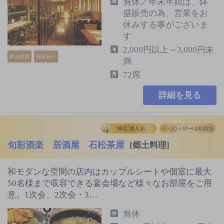
無休／年末年始は、鉢
盛販売の為、営業をお
休みする事がございま
す
2,000円以上～3,000円未
飲み放題
個室あり
満
72席
詳細を見る
旬彩酒楽 居酒屋 石松茶屋
[郷土料理]
和モダンな空間の店内はカップルシートや個室に最大
50名様まで収容できる宴会場など様々なお部屋をご用
意。1次会、2次会・3…
無休