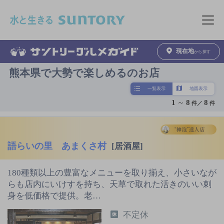
このページの本文へ移動
メニュ
現在地
から探す
熊本県で大勢で楽しめるのお店
一覧表示
地図表示
1
～
8
8
件／
件
語らいの里 あまくさ村
[居酒屋]
180種類以上の豊富なメニューを取り揃え、小さいなが
らも店内にいけすを持ち、天草で取れた活きのいい刺
身を低価格で提供。老…
不定休