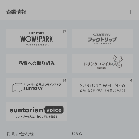
栄養成分一覧
工場見学
サントリーホール
サステナビリティTOP
企業情報
お料理・お酒レシピ
サントリー美術館
トップメッセージ
企業情報TOP
地域情報
サントリーサンバーズ大阪
サントリーが考えるサステナビリティ経営
企業概要
東京サントリーサンゴリアス
ESG情報ポータル
グループ企業一覧
サントリースポーツ
サステナビリティストーリーズ
事業所一覧
採用情報
お問い合わせ
Q&A