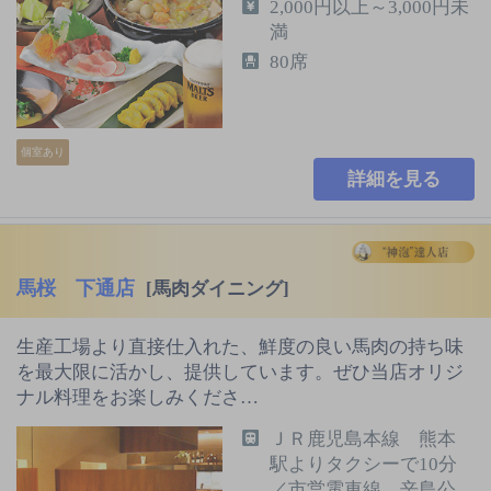
2,000円以上～3,000円未
満
80席
個室あり
詳細を見る
馬桜 下通店
[馬肉ダイニング]
生産工場より直接仕入れた、鮮度の良い馬肉の持ち味
を最大限に活かし、提供しています。ぜひ当店オリジ
ナル料理をお楽しみくださ…
ＪＲ鹿児島本線 熊本
駅よりタクシーで10分
／市営電車線 辛島公