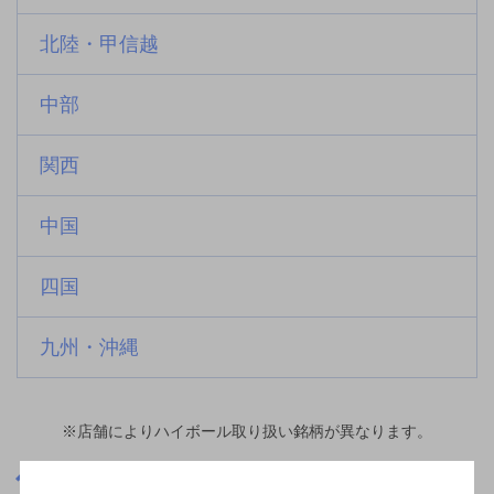
北陸・甲信越
中部
関西
中国
四国
九州・沖縄
※店舗によりハイボール取り扱い銘柄が異なります。
熊本県
西人吉駅(熊本県)周辺500m