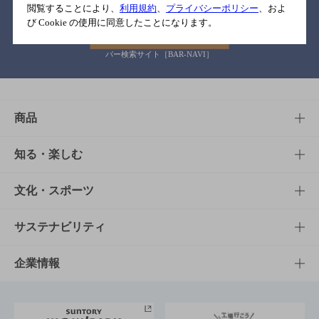
閲覧することにより、
利用規約
、
プライバシーポリシー
、およ
び Cookie の使用に同意したことになります。
バー検索サイト［BAR-NAVI］
商品
商品TOP
知る・楽しむ
商品一覧
知る・楽しむTOP
文化・スポーツ
商品発売情報
キャンペーン
文化・スポーツTOP
サステナビリティ
栄養成分一覧
工場見学
サントリーホール
サステナビリティTOP
企業情報
お料理・お酒レシピ
サントリー美術館
トップメッセージ
企業情報TOP