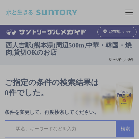
このページの本文へ移動
メニュ
現在地
から探す
西人吉駅(熊本県)周辺500m,中華・韓国・焼
肉,貸切OKのお店
0
～
0
0
件 ／
件
ご指定の条件の検索結果は
0件でした。
条件を変更して、再度検索してください。