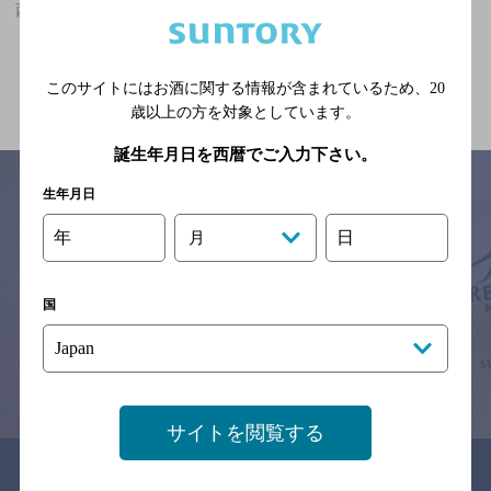
西人吉駅(熊本県)周辺500m,中華・韓国・焼肉,貸切OKのお店
関連ページ
このサイトにはお酒に関する情報が含まれているため、
20
歳以上の方を対象としています。
誕生年月日を西暦でご入力下さい。
生年月日
年
日
月
サイトマップ
ご意見・ご感想
利用規約
※それぞれのお店のメニューや営業時間などの掲載情報については、
予告なしに変更されることがありますので、
国
念のためお店にご確認の上ご来店くださいますようお願い申し上げま
す。
情報提供：ぐるなび
サイトを閲覧する
関連リンク