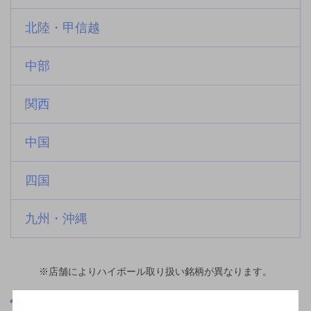
北陸・甲信越
中部
関西
中国
四国
九州・沖縄
※店舗によりハイボール取り扱い銘柄が異なります。
宮崎県
子供の国駅(宮崎県)周辺500m