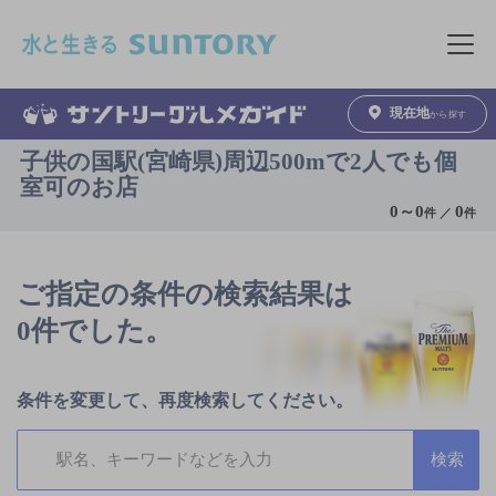
このページの本文へ移動
メニュ
現在地
から探す
子供の国駅(宮崎県)周辺500mで2人でも個
室可のお店
0
～
0
0
件 ／
件
ご指定の条件の検索結果は
0件でした。
条件を変更して、再度検索してください。