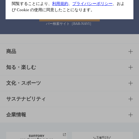
閲覧することにより、
利用規約
、
プライバシーポリシー
、およ
び Cookie の使用に同意したことになります。
バー検索サイト［BAR-NAVI］
商品
商品TOP
知る・楽しむ
商品一覧
知る・楽しむTOP
文化・スポーツ
商品発売情報
キャンペーン
文化・スポーツTOP
サステナビリティ
栄養成分一覧
工場見学
サントリーホール
サステナビリティTOP
企業情報
お料理・お酒レシピ
サントリー美術館
トップメッセージ
企業情報TOP