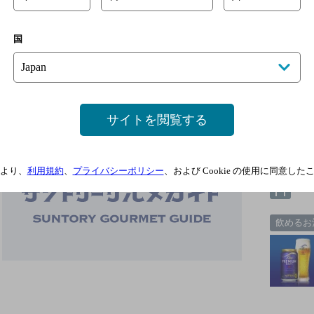
国
サイトを閲覧する
5
より、
利用規約
、
プライバシーポリシー
、および Cookie の使用に同意し
3
飲めるお