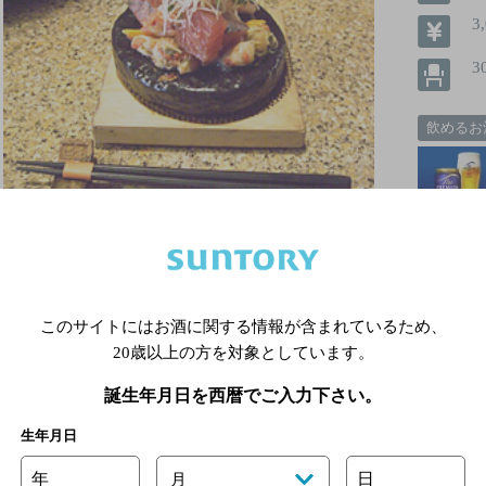
3
3
飲めるお
飲み放題
クーポン
このサイトにはお酒に関する情報が含まれているため、
詳細を見る
20歳以上の方を対象としています。
誕生年月日を西暦でご入力下さい。
生年月日
旬菜美酒恵
[居酒屋]
年
日
月