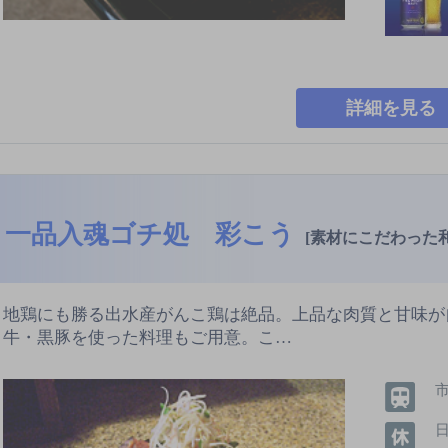
詳細を見る
一品入魂ゴチ処 彩こう
[素材にこだわった和
地鶏にも勝る出水産がんこ鶏は絶品。上品な肉質と甘味が
牛・黒豚を使った料理もご用意。こ…