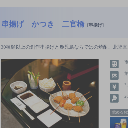
串揚げ かつき 二官橋
[串揚げ]
30種類以上の創作串揚げと鹿児島ならではの焼酎、北陸
第
3
2
飲めるお