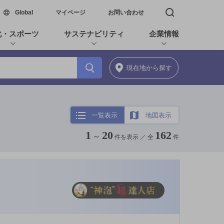
新しいウィンドウで開く
Global
マイページ
お問い合わせ
検索窓を開く
化・スポーツ
サステナビリティ
企業情報
現在地
から探す
一覧表示
地図表示
1
20
162
～
件を表示 ／
全
件