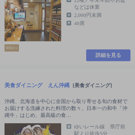
日曜／年末年始やお盆
などは休業
2,000円未満
40席
個室あり
詳細を見る
美食ダイニング えん沖縄
[美食ダイニング]
沖縄、北海道を中心に全国から取り寄せる旬の食材で
お届けする洗練された料理の数々。日本一の和牛「沖
縄牛」はじめ、最高級の食…
ゆいレール線 県庁前
駅より徒歩5分