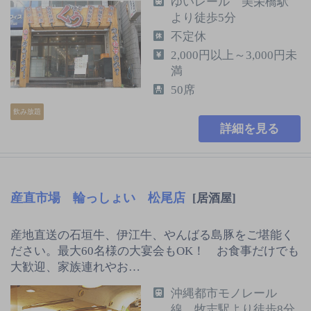
ゆいレール 美栄橋駅
より徒歩5分
不定休
2,000円以上～3,000円未
満
50席
飲み放題
詳細を見る
産直市場 輪っしょい 松尾店
[居酒屋]
産地直送の石垣牛、伊江牛、やんばる島豚をご堪能く
ださい。最大60名様の大宴会もOK！ お食事だけでも
大歓迎、家族連れやお…
沖縄都市モノレール
線 牧志駅より徒歩8分