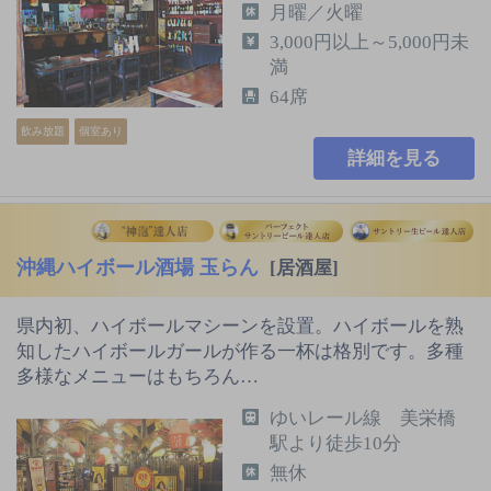
月曜／火曜
3,000円以上～5,000円未
満
64席
飲み放題
個室あり
詳細を見る
沖縄ハイボール酒場 玉らん
[居酒屋]
県内初、ハイボールマシーンを設置。ハイボールを熟
知したハイボールガールが作る一杯は格別です。多種
多様なメニューはもちろん…
ゆいレール線 美栄橋
駅より徒歩10分
無休