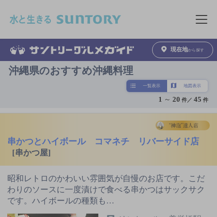
このページの本文へ移動
メニュ
現在地
から探す
沖縄県のおすすめ沖縄料理
一覧表示
地図表示
1
～
20
45
件／
件
串かつとハイボール コマネチ リバーサイド店
[串かつ屋]
昭和レトロのかわいい雰囲気が自慢のお店です。こだ
わりのソースに一度漬けで食べる串かつはサックサク
です。ハイボールの種類も…