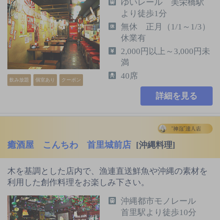
ゆいレール 美栄橋駅
より徒歩1分
無休 正月（1/1～1/3）
休業有
2,000円以上～3,000円未
満
40席
飲み放題
個室あり
クーポン
詳細を見る
癒酒屋 こんちわ 首里城前店
[沖縄料理]
木を基調とした店内で、漁連直送鮮魚や沖縄の素材を
利用した創作料理をお楽しみ下さい。
沖縄都市モノレール
首里駅より徒歩10分