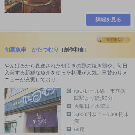
詳細を見る
旬菜魚串 かたつむり
[創作和食]
やんばるから直送された朝引きの鶏の焼き鶏や、毎日
入荷する新鮮な魚介を使った料理が人気。日替わりメ
ニューが充実しており…
ゆいレール線 市立病
院駅より徒歩5分
火曜日／水曜日
3,000円以上～5,000円未
満
60席