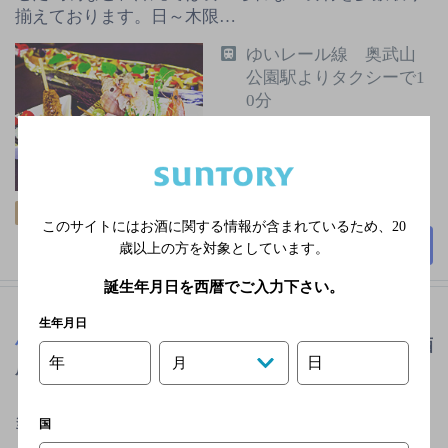
揃えております。日～木限…
ゆいレール線 奥武山
公園駅よりタクシーで1
0分
無休
2,000円以上～3,000円未
満
100席
飲み放題
個室あり
このサイトにはお酒に関する情報が含まれているため、
20
詳細を見る
歳以上の方を対象としています。
誕生年月日を西暦でご入力下さい。
生年月日
竹炭・備長炭 炉端焼き たけすみ 那覇店
[和食居酒
年
日
月
屋]
多彩なシーンに合わせた様々な個室、くつろげるソフ
国
ァ席、ライブ感あるオープンキッチンカウンターなど