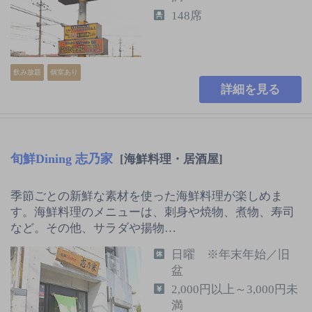
148席
飲み放題
個室あり
詳細を見る
旬鮮Dining 志乃家
[海鮮料理・居酒屋]
季節ごとの新鮮な素材を使った海鮮料理が楽しめま
す。海鮮料理のメニューは、刺身や焼物、煮物、寿司
など。その他、サラダや揚物…
日曜 ※年末年始／旧
盆
2,000円以上～3,000円未
満