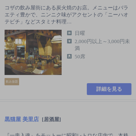
コザの飲み屋街にある炭火焼のお店。メニューはバラ
エティ豊かで、ニンニク味がアクセントの「ニーハオ
テビチ」などスタミナ料理…
日曜
2,000円以上～3,000円未
満
50席
飲み放題
詳細を見る
黒猫屋 美里店
[居酒屋]
『一串入魂』をモットーに昭和レトロな店内で、本格