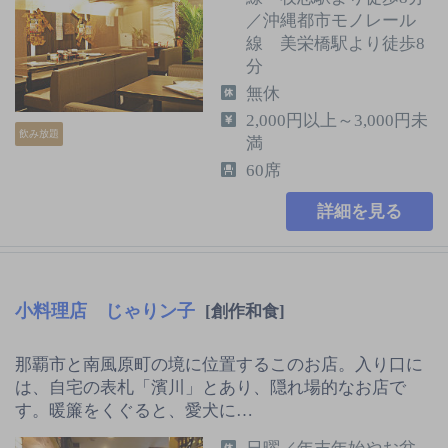
／沖縄都市モノレール
線 美栄橋駅より徒歩8
分
無休
2,000円以上～3,000円未
飲み放題
満
60席
詳細を見る
小料理店 じゃりン子
[創作和食]
那覇市と南風原町の境に位置するこのお店。入り口に
は、自宅の表札「濱川」とあり、隠れ場的なお店で
す。暖簾をくぐると、愛犬に…