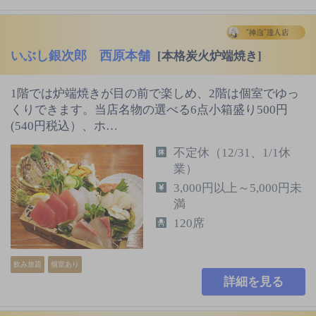
いぶし銀次郎 西原本舗
[本格炭火炉端焼き]
1階では炉端焼きが目の前で楽しめ、2階は個室でゆっ
くりできます。当店名物の選べる6点小箱盛り500円
(540円税込）、ホ…
不定休（12/31、1/1休
業）
3,000円以上～5,000円未
満
120席
飲み放題
個室あり
詳細を見る