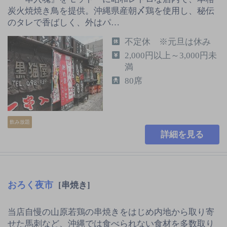
炭火焼焼き鳥を提供。沖縄県産朝〆鶏を使用し、秘伝
のタレで香ばしく、外はパ…
不定休 ※元旦は休み
2,000円以上～3,000円未
満
80席
飲み放題
詳細を見る
おろく夜市
[串焼き]
当店自慢の山原若鶏の串焼きをはじめ内地から取り寄
せた馬刺など、沖縄では食べられない食材を多数取り