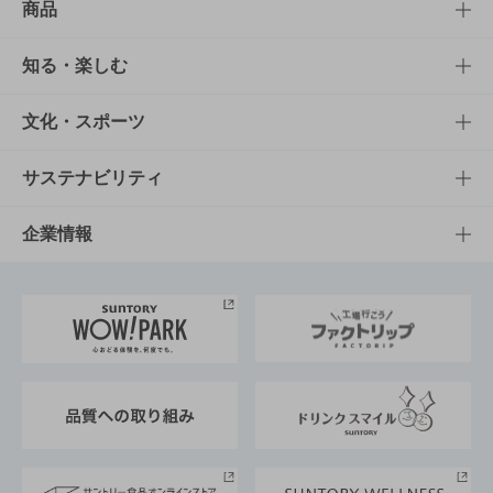
商品
商品TOP
知る・楽しむ
商品一覧
知る・楽しむTOP
文化・スポーツ
商品発売情報
キャンペーン
文化・スポーツTOP
サステナビリティ
栄養成分一覧
工場見学
サントリーホール
サステナビリティTOP
企業情報
お料理・お酒レシピ
サントリー美術館
トップメッセージ
企業情報TOP
地域情報
サントリーサンバーズ大阪
サントリーが考えるサステナビリティ経営
企業概要
東京サントリーサンゴリアス
ESG情報ポータル
グループ企業一覧
サントリースポーツ
サステナビリティストーリーズ
事業所一覧