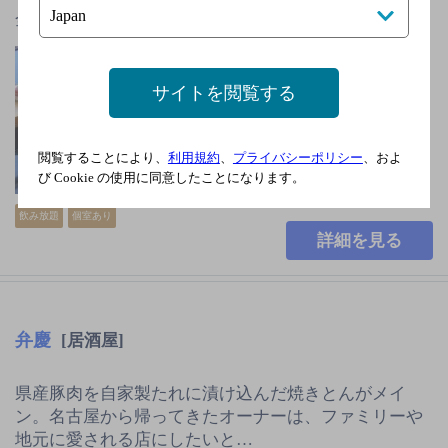
全130席。お得な飲み放…
ゆいレール線 県庁前
駅より徒歩3分
サイトを閲覧する
無休
2,000円以上～3,000円未
満
閲覧することにより、
利用規約
、
プライバシーポリシー
、およ
び Cookie の使用に同意したことになります。
130席
飲み放題
個室あり
詳細を見る
弁慶
[居酒屋]
県産豚肉を自家製たれに漬け込んだ焼きとんがメイ
ン。名古屋から帰ってきたオーナーは、ファミリーや
地元に愛される店にしたいと…