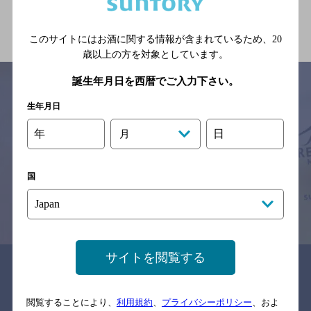
関連ページ
このサイトにはお酒に関する情報が含まれているため、
20
歳以上の方を対象としています。
誕生年月日を西暦でご入力下さい。
生年月日
サイトマップ
ご意見・ご感想
利用規約
年
日
月
※それぞれのお店のメニューや営業時間などの掲載情報については、
予告なしに変更されることがありますので、
念のためお店にご確認の上ご来店くださいますようお願い申し上げま
す。
国
情報提供：ぐるなび
サイトを閲覧する
関連リンク
閲覧することにより、
利用規約
、
プライバシーポリシー
、およ