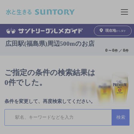
このページの本文へ移動
メニュ
現在地
から探す
広田駅(福島県)周辺500mのお店
0
～
0
0
件 ／
件
ご指定の条件の検索結果は
0件でした。
条件を変更して、再度検索してください。