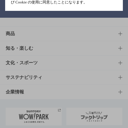
び Cookie の使用に同意したことになります。
バー検索サイト［BAR-NAVI］
商品
商品TOP
知る・楽しむ
商品一覧
知る・楽しむTOP
文化・スポーツ
商品発売情報
キャンペーン
文化・スポーツTOP
サステナビリティ
栄養成分一覧
工場見学
サントリーホール
サステナビリティTOP
企業情報
お料理・お酒レシピ
サントリー美術館
トップメッセージ
企業情報TOP
地域情報
サントリーサンバーズ大阪
サントリーが考えるサステナビリティ経営
企業概要