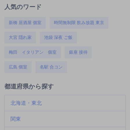
人気のワード
新橋 居酒屋 個室
時間無制限 飲み放題 東京
大宮 隠れ家
池袋 深夜 ご飯
梅田 イタリアン 個室
銀座 接待
広島 個室
名駅 合コン
都道府県から探す
北海道・東北
関東