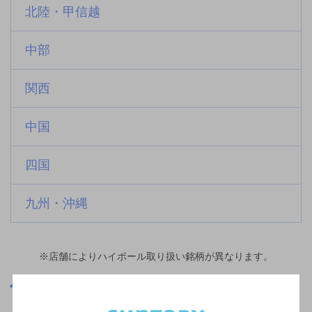
北陸・甲信越
中部
関西
中国
四国
九州・沖縄
※店舗によりハイボール取り扱い銘柄が異なります。
福島県
広田駅(福島県)周辺500m