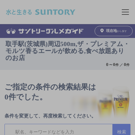
このページの本文へ移動
メニュ
現在地
から探す
取手駅(茨城県)周辺500m,ザ・プレミアム・
モルツ香るエールが飲める,食べ放題あり
のお店
0
～
0
0
件 ／
件
ご指定の条件の検索結果は
0件でした。
条件を変更して、再度検索してください。