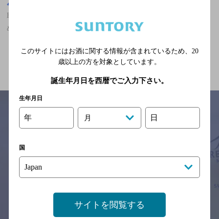
茨城県
取手駅(茨城県)周辺500m
取手駅(茨城県)周辺500m,ザ・プレミアム・モルツ香るエールが飲
める,食べ放題ありのお店
このサイトにはお酒に関する情報が含まれているため、
20
関連ページ
歳以上の方を対象としています。
誕生年月日を西暦でご入力下さい。
生年月日
年
日
月
サイトマップ
ご意見・ご感想
利用規約
※それぞれのお店のメニューや営業時間などの掲載情報については、
国
予告なしに変更されることがありますので、
念のためお店にご確認の上ご来店くださいますようお願い申し上げま
す。
情報提供：ぐるなび
サイトを閲覧する