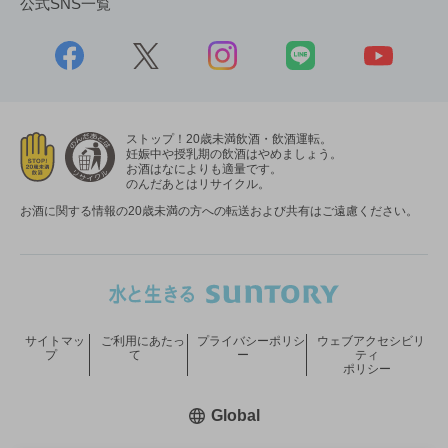
公式SNS一覧
ストップ！20歳未満飲酒・飲酒運転。
妊娠中や授乳期の飲酒はやめましょう。
お酒はなによりも適量です。
のんだあとはリサイクル。
お酒に関する情報の20歳未満の方への転送および共有はご遠慮ください。
サイトマッ
ご利用にあたっ
プライバシーポリシ
ウェブアクセシビリ
プ
て
ー
ティ
ポリシー
新しいウィンドウで開く
Global