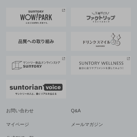
お料理・お酒レシピ
サントリー美術館
トップメッセージ
企業情報TOP
地域情報
サントリーサンバーズ大阪
サントリーが考えるサステナビリティ経営
企業概要
東京サントリーサンゴリアス
ESG情報ポータル
グループ企業一覧
サントリースポーツ
サステナビリティストーリーズ
事業所一覧
採用情報
お問い合わせ
Q&A
マイページ
メールマガジン