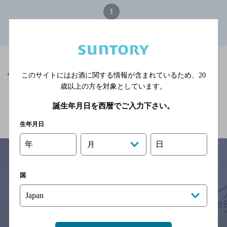
1
取手駅(茨城県)周辺500mのお店TOP
※店舗によりハイボール取り扱い銘柄が異なります。
茨城県
取手駅(茨城県)周辺500m
このサイトにはお酒に関する情報が含まれているため、
20
歳以上の方を対象としています。
関連ページ
誕生年月日を西暦でご入力下さい。
生年月日
年
日
月
国
サイトマップ
ご意見・ご感想
利用規約
※それぞれのお店のメニューや営業時間などの掲載情報については、
予告なしに変更されることがありますので、
念のためお店にご確認の上ご来店くださいますようお願い申し上げま
す。