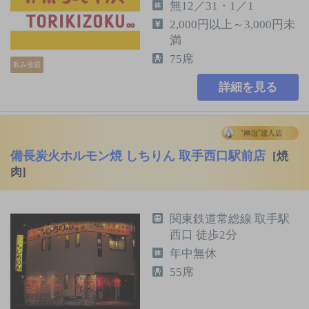
無12／31・1／1
2,000円以上～3,000円未
満
75席
飲み放題
詳細を見る
備長炭火ホルモン焼 しちりん 取手西口駅前店
[焼
肉]
関東鉄道常総線 取手駅
西口 徒歩2分
年中無休
55席