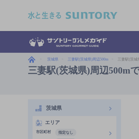
このページの本文へ移動
茨城県
三妻駅(茨城県)周辺500m
三妻駅(茨城
三妻駅(茨城県)周辺500
茨城県
エリア
市区町村
指定なし