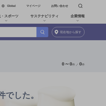
新しいウィンドウで開く
Global
マイページ
お問い合わせ
検索窓を開く
化・スポーツ
サステナビリティ
企業情報
現在地
から探す
0
～
0
0
件 ／
件
0件でした。