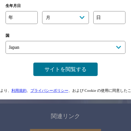
関連ページ
生年月日
年
日
月
国
サイトマップ
ご意見・ご感想
利用規約
サイトを閲覧する
情報については、
予告なしに変更されることがありますので、
念のためお店にご確
より、
利用規約
、
プライバシーポリシー
、および Cookie の使用に同意し
情報提供：ぐるなび
関連リンク