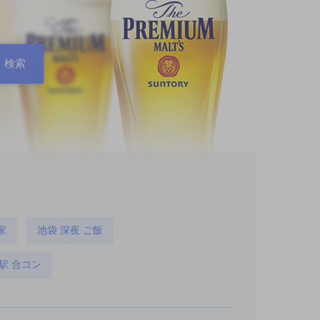
家
池袋 深夜 ご飯
駅 合コン