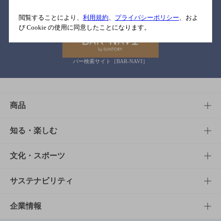
関連リンク
閲覧することにより、
利用規約
、
プライバシーポリシー
、およ
び Cookie の使用に同意したことになります。
バー検索サイト［BAR-NAVI］
商品
商品TOP
知る・楽しむ
商品一覧
知る・楽しむTOP
文化・スポーツ
商品発売情報
キャンペーン
文化・スポーツTOP
サステナビリティ
栄養成分一覧
工場見学
サントリーホール
サステナビリティTOP
企業情報