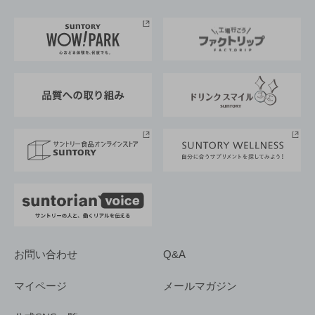
お料理・お酒レシピ
サントリー美術館
トップメッセージ
企業情報TOP
地域情報
サントリーサンバーズ大阪
サントリーが考えるサステナビリティ経営
企業概要
東京サントリーサンゴリアス
ESG情報ポータル
グループ企業一覧
サントリースポーツ
サステナビリティストーリーズ
事業所一覧
採用情報
お問い合わせ
Q&A
マイページ
メールマガジン