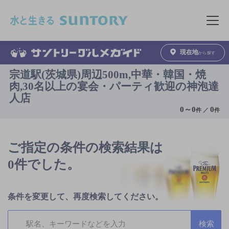
このページの本文へ移動
メニュ
現在地
から探す
宗道駅(茨城県)周辺500m,中華・韓国・焼
肉,30名以上の宴会・パーティ歓迎の神泡達
人店
0
～
0
0
件 ／
件
ご指定の条件の検索結果は
0件でした。
条件を変更して、再度検索してください。