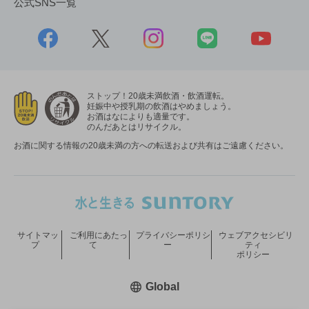
公式SNS一覧
ストップ！20歳未満飲酒・飲酒運転。
妊娠中や授乳期の飲酒はやめましょう。
お酒はなによりも適量です。
のんだあとはリサイクル。
お酒に関する情報の20歳未満の方への転送および共有はご遠慮ください。
サイトマッ
ご利用にあたっ
プライバシーポリシ
ウェブアクセシビリ
プ
て
ー
ティ
ポリシー
新しいウィンドウで開く
Global