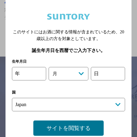
茨城県
宗道駅(茨城県)周辺500m
宗道駅(茨城県)周辺500m,中華・韓国・焼肉,30名以上の宴会・パー
ティ歓迎の神泡達人店
このサイトにはお酒に関する情報が含まれているため、
20
関連ページ
歳以上の方を対象としています。
誕生年月日を西暦でご入力下さい。
生年月日
年
日
月
サイトマップ
ご意見・ご感想
利用規約
※それぞれのお店のメニューや営業時間などの掲載情報については、
国
予告なしに変更されることがありますので、
念のためお店にご確認の上ご来店くださいますようお願い申し上げま
す。
情報提供：ぐるなび
サイトを閲覧する