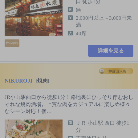
口 徒歩1分
無
2,000円以上～3,000円未
満
40席
飲み放題
詳細を見る
NIKUROJI
[焼肉]
JR小山駅西口から徒歩1分！路地裏にひっそり佇むおし
ゃれな焼肉酒場。上質な肉をカジュアルに楽しめ様々
なシーン対応！個…
ＪＲ 小山駅 西口 徒歩1
分