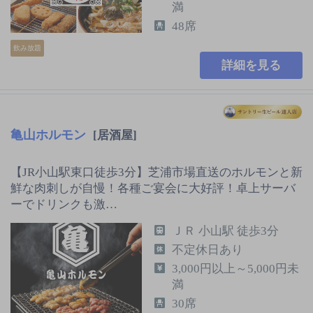
満
48席
飲み放題
詳細を見る
亀山ホルモン
[居酒屋]
【JR小山駅東口徒歩3分】芝浦市場直送のホルモンと新
鮮な肉刺しが自慢！各種ご宴会に大好評！卓上サーバ
ーでドリンクも激…
ＪＲ 小山駅 徒歩3分
不定休日あり
3,000円以上～5,000円未
満
30席