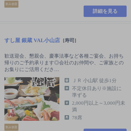
飲み放題
詳細を見る
すし屋 銀蔵 VAL小山店
[寿司]
歓送迎会、懇親会、慶事法事など各種ご宴会、お持ち
帰りのご予約承ります◎会社のお仲間や、ご家族との
お集りにご活用くださ…
ＪＲ 小山駅 徒歩1分
不定休日あり※施設に
準ずる
2,000円以上～3,000円未
満
78席
飲み放題