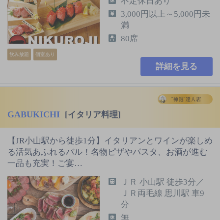
不定休日あり
3,000円以上～5,000円未
満
80席
飲み放題
個室あり
詳細を見る
GABUKICHI
[イタリア料理]
【JR小山駅から徒歩1分】イタリアンとワインが楽しめ
る活気あふれるバル！名物ピザやパスタ、お酒が進む
一品も充実！ご宴…
ＪＲ 小山駅 徒歩3分／
ＪＲ両毛線 思川駅 車9
分
無