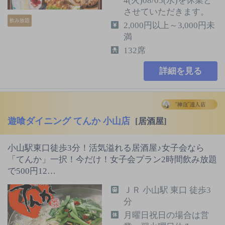
4(火)08/05(水)を休業と
させていただきます。
飲み放題
2,000円以上～3,000円未
満
132席
詳細を見る
遊喰ダイニング てんか 小山店
[居酒屋]
小山駅東口徒歩3分！活気溢れる居酒屋♪女子会なら
「てんか」一択！今だけ！女子会プラン2時間飲み放題
で500円12…
ＪＲ 小山駅 東口 徒歩3
分
月曜日祝日の場合は営