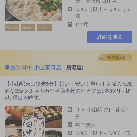
業。翌火曜日休み。
3,000円以上～5,000円未
満
120席
飲み放題
個室あり
クーポン
詳細を見る
串カツ田中 小山東口店
[居酒屋]
【小山駅東口徒歩5分】旨い！安い！早い！大阪の伝統
的なB級グルメ串カツ当店名物の串カツは1本80円～提
供♪曜日や時間…
ＪＲ 小山駅 東口 徒歩5
分
年中無休
3,000円以上～5,000円未