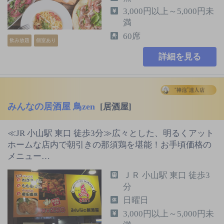
3,000円以上～5,000円未
満
60席
飲み放題
個室あり
詳細を見る
みんなの居酒屋 鳥zen
[居酒屋]
≪JR 小山駅 東口 徒歩3分≫広々とした、明るくアット
ホームな店内で朝引きの那須鶏を堪能！お手頃価格の
メニュー…
ＪＲ 小山駅 東口 徒歩3
分
日曜日
3,000円以上～5,000円未