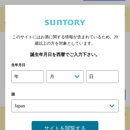
宇味家 JR小山駅構内店
[餃子]
このサイトにはお酒に関する情報が含まれているため、
20
歳以上の方を対象としています。
ＪＲ両毛線 小山駅 西口
徒歩1分
誕生年月日を西暦でご入力下さい。
30席
生年月日
年
日
月
詳細を見る
国
「炭旬（すみしゅん）」 小山西口店
[居酒屋]
サイトを閲覧する