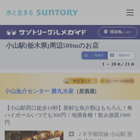
このページの本文へ移動
メニュ
現在地
から探す
小山駅(栃木県)周辺500mのお店
一覧表示
地図表示
1
～
20
21
件／
件
小山魚介センター 勝丸水産
[居酒屋]
【小山駅西口徒歩10秒】新鮮な魚介類はもちろん！角
ハイボールいつでも300円！地酒各種！飲み放題1980
円
ＪＲ宇都宮線 小山駅 西