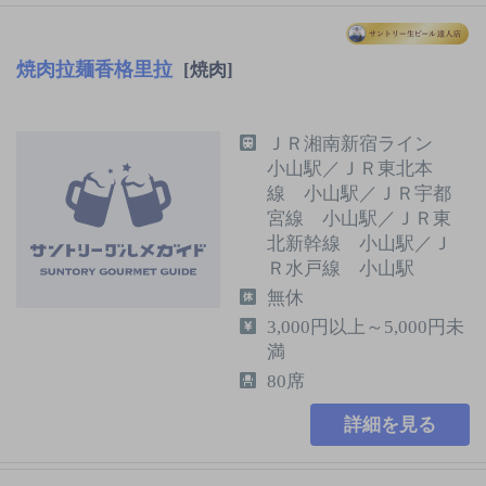
焼肉拉麺香格里拉
[焼肉]
ＪＲ湘南新宿ライン
小山駅／ＪＲ東北本
線 小山駅／ＪＲ宇都
宮線 小山駅／ＪＲ東
北新幹線 小山駅／Ｊ
Ｒ水戸線 小山駅
無休
3,000円以上～5,000円未
満
80席
詳細を見る