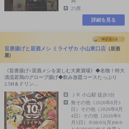
満
25席
詳細を見る
旨唐揚げと居酒メシ ミライザカ 小山東口店
[居酒
屋]
《旨唐揚げ×居酒メシを楽しむ大衆酒場》◆名物！特大
清流若鶏のグローブ揚げ◆飲み放題コースたっぷり
2.5H＆ドリン…
ＪＲ 小山駅 徒歩3分
無その他（2026年8月3
日）その他（2026年8月
4日）その他（2026年8
月5日）※08/03(月)08/0